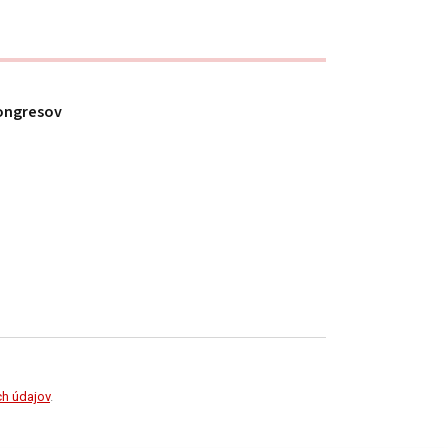
ongresov
h údajov
.