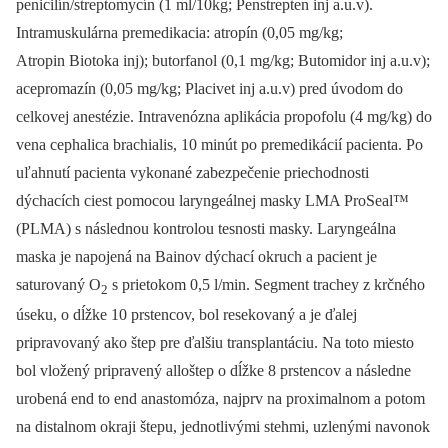
penicilín/streptomycín (1 ml/10kg; Penstrepten inj a.u.v).
Intramuskulárna premedikacia: atropín (0,05 mg/kg;
Atropin Biotoka inj); butorfanol (0,1 mg/kg; Butomidor inj a.u.v);
acepromazín (0,05 mg/kg; Placivet inj a.u.v) pred úvodom do
celkovej anestézie. Intravenózna aplikácia propofolu (4 mg/kg) do
vena cephalica brachialis, 10 minút po premedikácií pacienta. Po
uľahnutí pacienta vykonané zabezpečenie priechodnosti
dýchacích ciest pomocou laryngeálnej masky LMA ProSeal™
(PLMA) s následnou kontrolou tesnosti masky. Laryngeálna
maska je napojená na Bainov dýchací okruch a pacient je
saturovaný O
s prietokom 0,5 l/min. Segment trachey z krčného
2
úseku, o dĺžke 10 prstencov, bol resekovaný a je ďalej
pripravovaný ako štep pre ďalšiu transplantáciu. Na toto miesto
bol vložený pripravený alloštep o dĺžke 8 prstencov a následne
urobená end to end anastomóza, najprv na proximalnom a potom
na distalnom okraji štepu, jednotlivými stehmi, uzlenými navonok