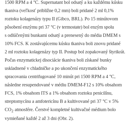
1500 RPM a 4 °C. Supernatant bol odsatý a ku každému kúsku
tkaniva (veľkosť približne 0,2 mm) boli pridané 2 ml 0,1%
roztoku kolagenázy typu II (Gibco, BRL). Po 15 minútovom
pôsobení enzýmu pri 37 °C (v termostate) bol enzým spolu
s odlúčenými bunkami odsatý a prenesený do média DMEM s
10% FCS. K zostávajúcemu kúsku tkaniva boli znovu pridané
2 ml roztoku kolagenázy typ II. Postup bol zopakovaný štyrikrát.
Počas enzymatickej disociácie tkaniva boli získané bunky
uskladnené v chladničke a po ukončení enzymatického
spracovania centrifugované 10 minút pri 1500 RPM a 4 °C,
následne resupendované v médiu DMEM-F12 s 10% obsahom
FCS, 1% obsahom ITS a 1% obsahom roztoku penicilínu,
streptomycínu a amfotericínu B a kultivované pri 37 °C v 5%
CO
atmosfére. Čerstvé kompletné kultivačné médium bolo
2
vymieňané každé 2 až 3 dni (Obr. 2).