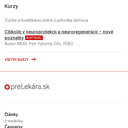
Kurzy
Zvýšte si kvalifikáciu online z pohodlia domova
Citikolín v neuroprotekcii a neuroregenerácii – nové
poznatky
NOVÝ KURZ
Autori: MUDr. Petr Výborný, CSc., FEBO
VŠETKY KURZY
preLekára.sk
Články
Z medicíny
Časopisy