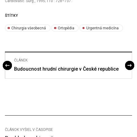
Cardiovasc. Surg., 1995; 110 : 728–737.
ŠTÍTKY
Chirurgia všeobecná
Ortopédia
Urgentná medicína
ČLÁNEK
Budoucnost hrudní chirurgie v České republice
ČLÁNOK VYŠIEL V ČASOPISE