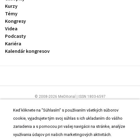
Kurzy
Témy
Kongresy
Videa
Podcasty
Kariéra
Kalendár kongresov
© 2008-2026 MeDitorial | ISSN 1803-6597
Stránky preLekára.sk sú určené výhradne odborníkom v zdravotníctve.
Čítajte
prehlásenie
a
Zásady spracovania osobných údajov
.
Keď kliknete na "Súhlasím" s používaním všetkých súborov
cookie, vyjadrujete tým svoj súhlas s ich ukladaním do vášho
zariadenia a s pomocou pri vašej navigácii na stránke, analýze
využívania údajov pri našich marketingových aktivitách.