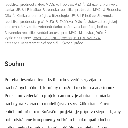
2
republika, prednosta: doc. MVDr. A. Trbolová, PhD.
; Združená tkanivová
banka, UPJŠ, LF, Košice, Slovenská republika, prednosta: MVDr. J. Rosocha,
3
CSc.
; Klinika pneumológie a ftizeológie, UPJŠ, LF, Košice, Slovenská
4
republika, prednosta: prof. MUDr. R. Tkáčová, DrSc.
; Ústav patologickej
anatómie, Univerzita veterinárskeho lekárstva a farmácie, Košice,
5
Slovenská republika, vedúci ústavu: prof. MVDr. M. Levkut, DrSc.
Vyšlo v časopise:
Rozhl. Chir., 2011, roč. 90, č. 11, s. 621-624.
Kategorie: Monotematický speciál - Původní práce
Souhrn
Potreba riešenia dlhých lézií trachey vedú k vyvíjaniu
tracheálnych náhrad, ktoré by umožnili resekciu a anastomózu.
Podstatou vedeckého projektu autorov je allotransplantácia
trachey na zvieracom modeli (ovca) s využitím tracheálnych
epitélii od príjemcu. Súčasťou projektu je príprava štepu tak, aby
boli odstránené komponenty veľkého histokompatibilného
antigenného komplexu, ktoré hrajú úlohu v rejekcii štepu.