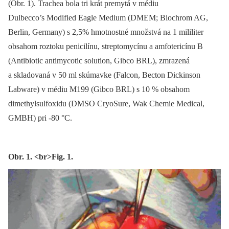
(Obr. 1). Trachea bola tri krát premytá v médiu
Dulbecco’s Modified Eagle Medium (DMEM; Biochrom AG,
Berlin, Germany) s 2,5% hmotnostné množstvá na 1 mililiter
obsahom roztoku penicilínu, streptomycínu a amfotericínu B
(Antibiotic antimycotic solution, Gibco BRL), zmrazená
a skladovaná v 50 ml skúmavke (Falcon, Becton Dickinson
Labware) v médiu M199 (Gibco BRL) s 10 % obsahom
dimethylsulfoxidu (DMSO CryoSure, Wak Chemie Medical,
GMBH) pri -80 °C.
Obr. 1. <br>Fig. 1.