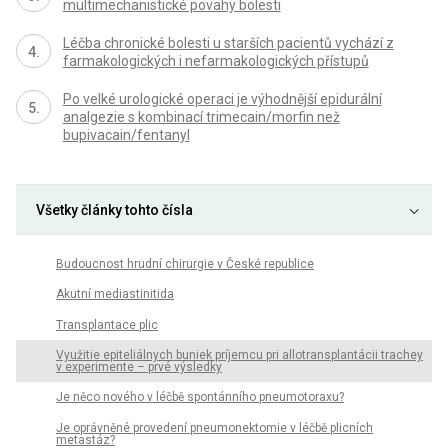
multimechanistické povahy bolesti
Léčba chronické bolesti u starších pacientů vychází z
farmakologických i nefarmakologických přístupů
Po velké urologické operaci je výhodnější epidurální
analgezie s kombinací trimecain/morfin než
bupivacain/fentanyl
Všetky články tohto čísla
Budoucnost hrudní chirurgie v České republice
Akutní mediastinitida
Transplantace plic
Využitie epiteliálnych buniek príjemcu pri allotransplantácii trachey
v experimente – prvé výsledky
Je něco nového v léčbě spontánního pneumotoraxu?
Je oprávněné provedení pneumonektomie v léčbě plicních
metastáz?