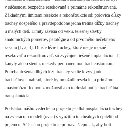
v súčasnosti bezpečne resekovaná a primárne rekonštruovaná.
Základnými limitami resekcie a rekonštrukcie sú: polovica dĺžky
trachey dospelého a pravdepodobne jedna tretina dĺžky trachey
u malých detí. Limity závisia od veku, telesnej stavby,
anatomických pomerov, patológie a od prvotného liečebného
zásahu [1, 2, 3]. Dlhšie lézie trachey, ktoré nie je možné
resekovať a rekonštruovať, sú zvyčajne riešené implantáciou T-
kanyly alebo stentu, niekedy permanentnou tracheostómiou.
Potreba riešenia dlhých lézii trachey vedie k vyvíjaniu
tracheálnych náhrad, ktoré by umožnili resekciu, a primárnu
anastomózu. Jednou z možnosti ako to dosiahnúť je tracheálna
transplantácia.
Podstatou nášho vedeckého projektu je allotransplantácia trachey
na zvieracom modeli (ovca) s využitím tracheálnych epitélii od
príjemcu. Súčasťou projektu je príprava štepu tak, aby boli