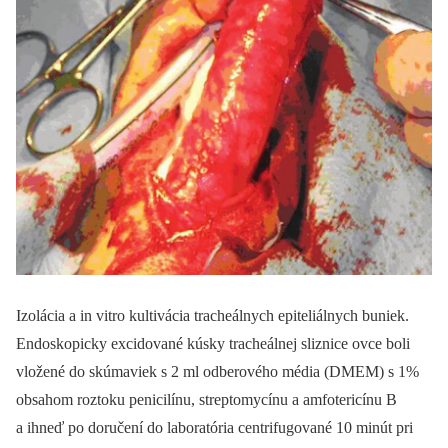
Izolácia a in vitro kultivácia tracheálnych epiteliálnych buniek.
Endoskopicky excidované kúsky tracheálnej sliznice ovce boli
vložené do skúmaviek s 2 ml odberového média (DMEM) s 1%
obsahom roztoku penicilínu, streptomycínu a amfotericínu B
a ihneď po doručení do laboratória centrifugované 10 minút pri