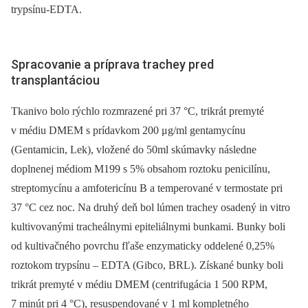
trypsínu-EDTA.
Spracovanie a príprava trachey pred
transplantáciou
Tkanivo bolo rýchlo rozmrazené pri 37 °C, trikrát premyté
v médiu DMEM s prídavkom 200 μg/ml gentamycínu
(Gentamicin, Lek), vložené do 50ml skúmavky následne
doplnenej médiom M199 s 5% obsahom roztoku penicilínu,
streptomycínu a amfotericínu B a temperované v termostate pri
37 °C cez noc. Na druhý deň bol lúmen trachey osadený in vitro
kultivovanými tracheálnymi epiteliálnymi bunkami. Bunky boli
od kultivačného povrchu fľaše enzymaticky oddelené 0,25%
roztokom trypsínu –⁠ EDTA (Gibco, BRL). Získané bunky boli
trikrát premyté v médiu DMEM (centrifugácia 1 500 RPM,
7 minút pri 4 °C), resuspendované v 1 ml kompletného