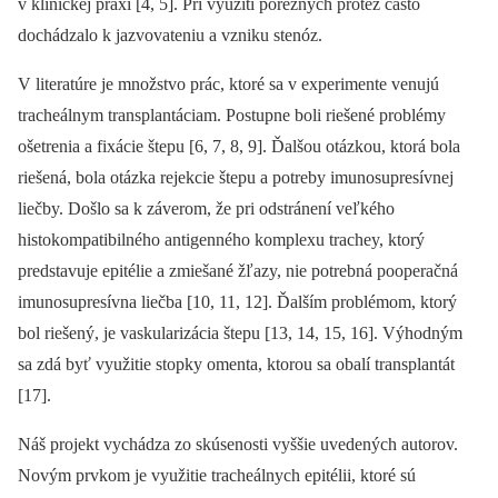
v klinickej praxi [4, 5]. Pri využití poréznych protéz často
dochádzalo k jazvovateniu a vzniku stenóz.
V literatúre je množstvo prác, ktoré sa v experimente venujú
tracheálnym transplantáciam. Postupne boli riešené problémy
ošetrenia a fixácie štepu [6, 7, 8, 9]. Ďalšou otázkou, ktorá bola
riešená, bola otázka rejekcie štepu a potreby imunosupresívnej
liečby. Došlo sa k záverom, že pri odstránení veľkého
histokompatibilného antigenného komplexu trachey, ktorý
predstavuje epitélie a zmiešané žľazy, nie potrebná pooperačná
imunosupresívna liečba [10, 11, 12]. Ďalším problémom, ktorý
bol riešený, je vaskularizácia štepu [13, 14, 15, 16]. Výhodným
sa zdá byť využitie stopky omenta, ktorou sa obalí transplantát
[17].
Náš projekt vychádza zo skúsenosti vyššie uvedených autorov.
Novým prvkom je využitie tracheálnych epitélii, ktoré sú