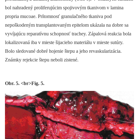
bol nahradený proliferujúcim spojivovým tkanivom v lamina
propria mucoae. Prítomnosť granulačného tkaniva pod
nepoškodeným transplantovaným epitelom ukázala na dobre sa
vyvíjajúcu reparatívnu schopnosť trachey. Zápalová reakcia bola
lokalizovaná iba v mieste šijacieho materiálu v mieste sutúry.
Bolo sledované dobré hojenie štepu a jeho revaskularizácia.
Známky rejekcie štepu neboli zistené.
Obr. 5. <br>Fig. 5.