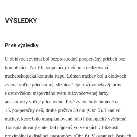
VÝSLEDKY
Prvé výsledky
U obidvoch zvierat bol bezprostredný pooperačný priebeh bez
komplikácii. Na 10. pooperačný deň bola realizovaná
tracheoskopická kontrola štepu. Lúmen trachey bol u obidvoch
zvierat voľne priechodný, sliznica štepu ružovobelavej farby
s ostrovčekmi mapovitého tvaru ružovočervenej farby,
anastomózy voľne priechodné. Prvé zviera bolo utratené na
15. pooperačný deň, druhé prežíva 30 dní (Obr. 5). Tkanivo
trachey, ktoré bolo transplantované bolo histologický vyšetrené.
Transplantovaný epitel bol nájdený vo vzorkách z blízkosti
proximálnej a distálnej anastomózy (Obr. 6). V ostatných častiach