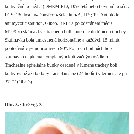
kultivačného média (DMEM-F12, 10% fetálneho bovinného séra,
FCS; 1% Insulin-Transferin-Selenium-A, ITS; 1% Antibiotic
antimycotic solution, Gibco, BRL) a po odstránení média
M199 zo skúmavky s tracheou boli nanesené do lúmenu trachey.
Skúmavka bola umiestnená horizontálne a každých 15 minút
pootočená v jednom smere o 90°. Po troch hodinách bola
skúmavka naplnená kompletným kultivačným médiom.
Tracheálne epiteliálne bunky osadené v lúmene trachey boli
kultivované až do doby transplantácie (24 hodín) v termostate pri
37 °C (Obr. 3).
Obr. 3. <br>Fig. 3.