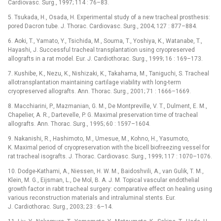
Cardiovasc. Surg., 1997; 114 : 76–83.
5. Tsukada, H., Osada, H. Experimental study of a new tracheal prosthesis:
pored Dacron tube. J. Thorac. Cardiovasc. Surg., 2004; 127 : 877–884.
6. Aoki, T., Yamato, Y., Tsichida, M., Souma, T., Yoshiya, K., Watanabe, T.,
Hayashi, J. Successful tracheal transplantation using cryopreserved
allografts in a rat model. Eur. J. Cardiothorac. Surg., 1999; 16 : 169–173.
7. Kushibe, K., Nezu, K., Nishizaki, K., Takahama, M., Taniguchi, S. Tracheal
allotransplantation maintaining cartilage viability with long-term
cryopreserved allografts. Ann. Thorac. Surg., 2001; 71 : 1666–1669.
8. Macchiarini, P., Mazmanian, G. M., De Montpreville, V. T., Dulment, E. M.,
Chapelier, A. R., Dartevelle, P. G. Maximal preservation time of tracheal
allografts. Ann. Thorac. Surg., 1995; 60 : 1597–1604.
9. Nakanishi, R., Hashimoto, M., Umesue, M., Kohno, H., Yasumoto,
K. Maximal period of cryopreservation with the bicell biofreezing vessel for
rat tracheal isografts. J. Thorac. Cardiovasc. Surg., 1999; 117 : 1070–1076.
10. Dodge-Kathami, A., Niessen, H. W. M., Baidoshvili, A., van Gulik, T. M.,
Klein, M. G., Eijsman, L., De Mol, B. A. J. M. Topical vascular endothelial
growth factor in rabit tracheal surgery: comparative effect on healing using
various reconstruction materials and intraluminal stents. Eur.
J. Cardiothorac. Surg., 2003; 23 : 6–14.