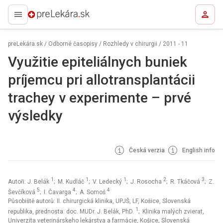
preLekára.sk
preLekára.sk
/
Odborné časopisy
/
Rozhledy v chirurgii
/
2011 - 11
Využitie epiteliálnych buniek
príjemcu pri allotransplantácii
trachey v experimente – prvé
výsledky
Česká verzia
English info
1
1
1
2
3
Autoři: J. Belák
; M. Kudláč
; V. Ledecký
; J. Rosocha
; R. Tkáčová
; Z.
5
4
4
Ševčíková
; I. Čavarga
; A. Somoš
Působiště autorů: II. chirurgická klinika, UPJŠ, LF, Košice, Slovenská
1
republika, prednosta: doc. MUDr. J. Belák, PhD.
; Klinika malých zvierat,
Univerzita veterinárskeho lekárstva a farmácie, Košice, Slovenská