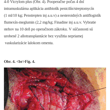
4-0 Vicrylom plus (Obr. 4). Pooperačne počas 4 dní
intramuskulárna aplikácia antibiotík penicilín/streptomycín
(1 ml/10 kg; Penstrepten inj a.u.v) a nesteroidných antiflogistík
flumexín-meglumin (2,2 mg/kg; Finadine inj a.u.v. Vybratie
stehov na 10 deň po operačnom zákroku. V súčasnosti sú
urobené 2 allotransplantácie bez využitia nepriamej
vaskularizácie lalokom omenta.
Obr. 4. <br>Fig. 4.