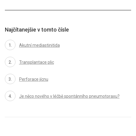
Najčítanejšie v tomto čísle
Akutní mediastinitida
Transplantace plic
Perforace jícnu
Je něco nového v léčbě spontánního pneumotoraxu?