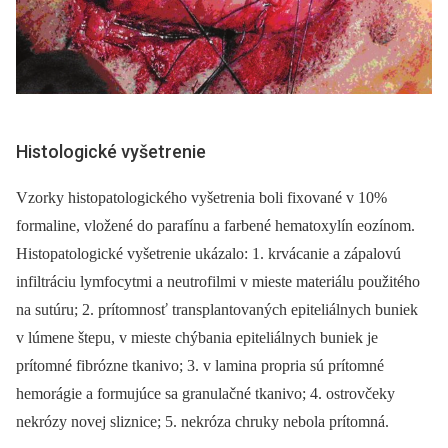
Histologické vyšetrenie
Vzorky histopatologického vyšetrenia boli fixované v 10%
formaline, vložené do parafínu a farbené hematoxylín eozínom.
Histopatologické vyšetrenie ukázalo: 1. krvácanie a zápalovú
infiltráciu lymfocytmi a neutrofilmi v mieste materiálu použitého
na sutúru; 2. prítomnosť transplantovaných epiteliálnych buniek
v lúmene štepu, v mieste chýbania epiteliálnych buniek je
prítomné fibrózne tkanivo; 3. v lamina propria sú prítomné
hemorágie a formujúce sa granulačné tkanivo; 4. ostrovčeky
nekrózy novej sliznice; 5. nekróza chruky nebola prítomná.