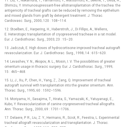
11. Liu, Y., Nakamura, T., Yamamoto, Y., Matsumoto, K., Sekine, T., Ueda, H.,
Shimizu, Y. Immunosupressant-free allotransplantation of the trachea: the
antigenicity of tracheal grafts can be reduced by removing the epithelium
and mixed glands from graft by detergent treatment. J. Thorac.
Cardiovasc. Surg., 2000; 120 : 108–114.
12. Stoelben, E., Harpering, H., Haberstroh, J., Di Fillipo, A., Wellens,
E. Heterotopic transplantation of cryopreserved tracheae in a rat model.
Eur. J. Cardiothorac. Surg., 2003; 23 : 15–20.
13. Jadczuk, E. High doses of hydrocortisone improved tracheal autograft
revascularization. Eur. J. Cardiothorac. Surg., 1998; 14 : 615–620.
14. Levashev, Y. N., Akopov, A. L., Mosin, I. V. The possibilities of greater
omentum usage in thoracic surgery. Eur. J. Cardiothorac. Surg., 1999;
15 : 465–468.
15. Li, J., Xu, P., Chen, H., Yang, Z., Zang, Q. Improvement of tracheal
autograft survival with transplantation into the greater omentum. Ann.
Thorac. Surg., 1995; 60 : 1592–1596.
16. Moriyama, H., Sasajima, T., Hirata, S., Yamazaki, K., Yatuyanagi, E.,
Kubo, Y. Revascularization of canine cryopreserved tracheal allografts.
Ann. Thorac. Surg., 2000; 69 : 1701–1706..
17. Delaere, P. R., Liu, Z. Y., Hermans, R., Sciot, R., Feestra, L. Experimental
tracheal allograft revascularization and transplantation. J. Thorac.