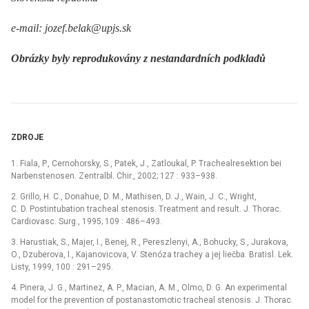
e-mail: jozef.belak@upjs.sk
Obrázky byly reprodukovány z nestandardních podkladů
ZDROJE
1. Fiala, P., Cernohorsky, S., Patek, J., Zatloukal, P. Trachealresektion bei
Narbenstenosen. Zentralbl. Chir., 2002; 127 : 933–938.
2. Grillo, H. C., Donahue, D. M., Mathisen, D. J., Wain, J. C., Wright,
C. D. Postintubation tracheal stenosis. Treatment and result. J. Thorac.
Cardiovasc. Surg., 1995; 109 : 486–493.
3. Harustiak, S., Majer, I., Benej, R., Pereszlenyi, A., Bohucky, S., Jurakova,
O., Dzuberova, I., Kajanovicova, V. Stenóza trachey a jej liečba. Bratisl. Lek.
Listy, 1999, 100 : 291–295.
4. Pinera, J. G., Martinez, A. P., Macian, A. M., Olmo, D. G. An experimental
model for the prevention of postanastomotic tracheal stenosis. J. Thorac.