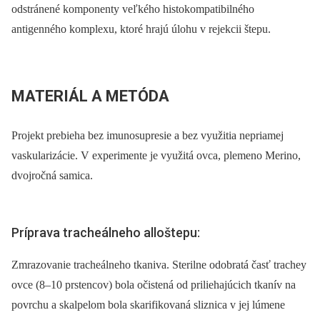
odstránené komponenty veľkého histokompatibilného
antigenného komplexu, ktoré hrajú úlohu v rejekcii štepu.
MATERIÁL A METÓDA
Projekt prebieha bez imunosupresie a bez využitia nepriamej
vaskularizácie. V experimente je využitá ovca, plemeno Merino,
dvojročná samica.
Príprava tracheálneho alloštepu:
Zmrazovanie tracheálneho tkaniva. Sterilne odobratá časť trachey
ovce (8–10 prstencov) bola očistená od priliehajúcich tkanív na
povrchu a skalpelom bola skarifikovaná sliznica v jej lúmene