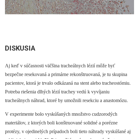
DISKUSIA
Aj keď v súčasnosti väčšina tracheálnych lézií môže byť
bezpečne resekovaná a primárne rekonštruovaná, je tu skupina
pacientov, ktorá je trvalo odkázaná na stent alebo tracheostómiu.
Potreba riešenia dlhých lézií trachey vedú k vyvíjaniu
tracheálnych náhrad, ktoré by umožnili resekciu a anastomózu.
V experimente bolo vyskúšaných množstvo cudzorodých
materiálov, z ktorých boli konštruované solidné a porézne
protézy, v ojedinelých prípadoch boli tieto náhrady vyskúšané aj