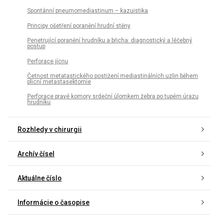
Spontánní pneumomediastinum – kazuistika
Principy ošetření poranění hrudní stěny
Penetrující poranění hrudníku a břicha: diagnostický a léčebný
postup
Perforace jícnu
Četnost metatastického postižení mediastinálních uzlin během
plicní metastasektomie
Perforace pravé komory srdeční úlomkem žebra po tupém úrazu
hrudníku
Rozhledy v chirurgii
Archív čísel
Aktuálne číslo
Informácie o časopise