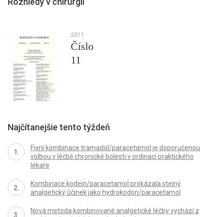
Rozhledy v chirurgii
2011
Číslo
11
Najčítanejšie tento týždeň
Fixní kombinace tramadol/paracetamol je doporučenou
volbou v léčbě chronické bolesti v ordinaci praktického
lékaře
Kombinace kodein/paracetamol prokázala stejný
analgetický účinek jako hydrokodon/paracetamol
Nová metoda kombinované analgetické léčby vychází z