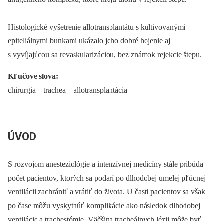
Histologické vyšetrenie allotransplantátu s kultivovanými
epiteliálnymi bunkami ukázalo jeho dobré hojenie aj
s vyvíjajúcou sa revaskularizáciou, bez známok rejekcie štepu.
Kľúčové slová:
chirurgia –⁠ trachea –⁠ allotransplantácia
ÚVOD
S rozvojom anesteziológie a intenzívnej medicíny stále pribúda
počet pacientov, ktorých sa podarí po dlhodobej umelej pľúcnej
ventilácii zachrániť a vrátiť do života. U časti pacientov sa však
po čase môžu vyskytnúť komplikácie ako následok dlhodobej
ventilácie a trachestómie. Väčšina tracheálnych lézii môže byť