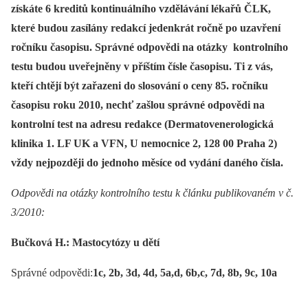
získáte 6 kreditů kontinuálního vzdělávání lékařů ČLK,
které budou zasílány redakcí jedenkrát ročně po uzavření
ročníku časopisu. Správné odpovědi na otázky kontrolního
testu budou uveřejněny v příštím čísle časopisu. Ti z vás,
kteří chtějí být zařazeni do slosování o ceny 85. ročníku
časopisu roku 2010, nechť zašlou správné odpovědi na
kontrolní test na adresu redakce (Dermatovenerologická
klinika 1. LF UK a VFN, U nemocnice 2, 128 00 Praha 2)
vždy nejpozději do jednoho měsíce od vydání daného čísla.
Odpovědi na otázky kontrolního testu k článku publikovaném v č.
3/2010:
Bučková H.: Mastocytózy u dětí
Správné odpovědi:
1c, 2b, 3d, 4d, 5a,d, 6b,c, 7d, 8b, 9c, 10a