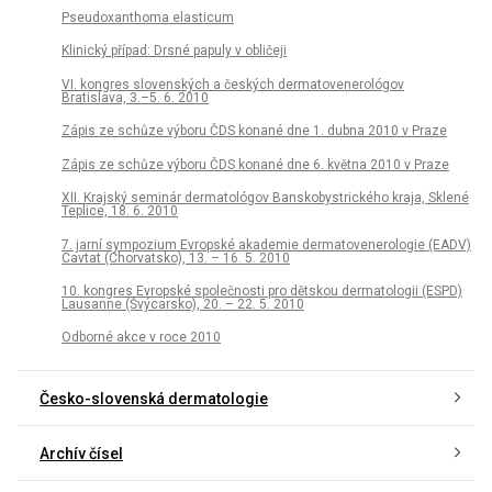
Pseudoxanthoma elasticum
Klinický případ: Drsné papuly v obličeji
VI. kongres slovenských a českých dermatovenerológov
Bratislava, 3.–5. 6. 2010
Zápis ze schůze výboru ČDS konané dne 1. dubna 2010 v Praze
Zápis ze schůze výboru ČDS konané dne 6. května 2010 v Praze
XII. Krajský seminár dermatológov Banskobystrického kraja, Sklené
Teplice, 18. 6. 2010
7. jarní sympozium Evropské akademie dermatovenerologie (EADV)
Cavtat (Chorvatsko), 13. – 16. 5. 2010
10. kongres Evropské společnosti pro dětskou dermatologii (ESPD)
Lausanne (Švýcarsko), 20. – 22. 5. 2010
Odborné akce v roce 2010
Česko-slovenská dermatologie
Archív čísel