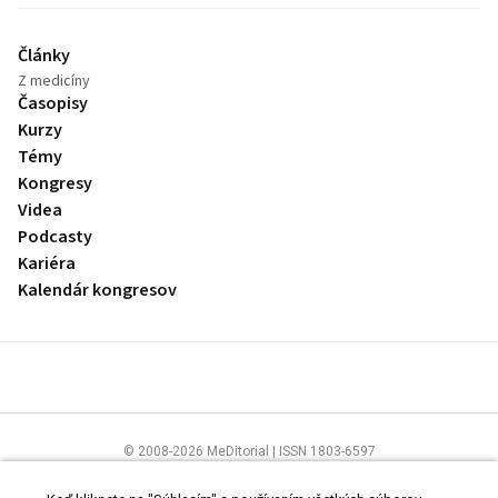
Články
Z medicíny
Časopisy
Kurzy
Témy
Kongresy
Videa
Podcasty
Kariéra
Kalendár kongresov
© 2008-2026 MeDitorial | ISSN 1803-6597
Stránky preLekára.sk sú určené výhradne odborníkom v zdravotníctve.