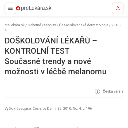
preLekára.sk
preLekára.sk
/
Odborné časopisy
/
Česko-slovenská dermatologie
/
2010 -
4
DOŠKOLOVÁNÍ LÉKAŘŮ –
KONTROLNÍ TEST
Současné trendy a nové
možnosti v léčbě melanomu
Česká verzia
Vyšlo v časopise:
Čes-slov Derm, 85, 2010, No. 4, p. 196