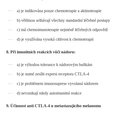
a) je indikována pouze chemoterapie a aktinoterapie
b) většinou selhávají všechny standardní léčebné postupy
c) má chemoimunoterapie nejméně léčebných odpovědí
d) je využívána vysoká citlivost k chemoterapii
8. Při imunitních reakcích vůči nádoru:
a) je výhodou tolerance k nádorovým buňkám
b) je nutné zesílit expresi receptoru CTLA-4
c) je problémem imunosuprese vyvolaná nádorem
d) nevznikají nikdy autoimunitní reakce
9. Účinnost anti CTLA-4 u metastazujícího melanomu