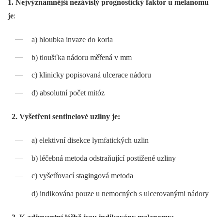
1. Nejvýznamnější nezávislý prognostický faktor u melanomu
je
:
a) hloubka invaze do koria
b) tloušťka nádoru měřená v mm
c) klinicky popisovaná ulcerace nádoru
d) absolutní počet mitóz
2. Vyšetření sentinelové uzliny je:
a) elektivní disekce lymfatických uzlin
b) léčebná metoda odstraňující postižené uzliny
c) vyšetřovací stagingová metoda
d) indikována pouze u nemocných s ulcerovanými nádory