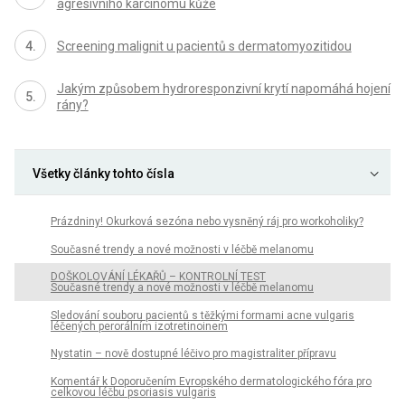
agresivního karcinomu kůže
Screening malignit u pacientů s dermatomyozitidou
Jakým způsobem hydroresponzivní krytí napomáhá hojení
rány?
Všetky články tohto čísla
Prázdniny! Okurková sezóna nebo vysněný ráj pro workoholiky?
Současné trendy a nové možnosti v léčbě melanomu
DOŠKOLOVÁNÍ LÉKAŘŮ – KONTROLNÍ TEST
Současné trendy a nové možnosti v léčbě melanomu
Sledování souboru pacientů s těžkými formami acne vulgaris
léčených perorálním izotretinoinem
Nystatin – nově dostupné léčivo pro magistraliter přípravu
Komentář k Doporučením Evropského dermatologického fóra pro
celkovou léčbu psoriasis vulgaris