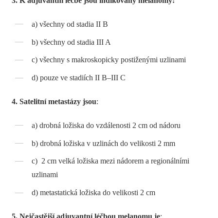
3. K adjuvantní léčbě jsou indikovány melanomy:
a) všechny od stadia II B
b) všechny od stadia III A
c) všechny s makroskopicky postiženými uzlinami
d) pouze ve stadiích II B–III C
4. Satelitní metastázy jsou
:
a) drobná ložiska do vzdálenosti 2 cm od nádoru
b) drobná ložiska v uzlinách do velikosti 2 mm
c) 2 cm velká ložiska mezi nádorem a regionálními
uzlinami
d) metastatická ložiska do velikosti 2 cm
5. Nejčastější adjuvantní léčbou melanomu je
: