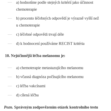
a) hodnotíme podle stejných kritérií jako účinnost
chemoterapie
b) procento léčebných odpovědí je výrazně vyšší než
u chemoterapie
c) léčebné odpovědi trvají déle
d) k hodnocení používáme RECIST kritéria
10. Nejúčinnější léčba melanomu je:
a) chemoterapie metastazujícího melanomu
b) včasná diagnóza počínajícího melanomu
c) léčba vakcínami
d) cílená léčba
Pozn.
Správným zodpovězením otázek kontrolního testu