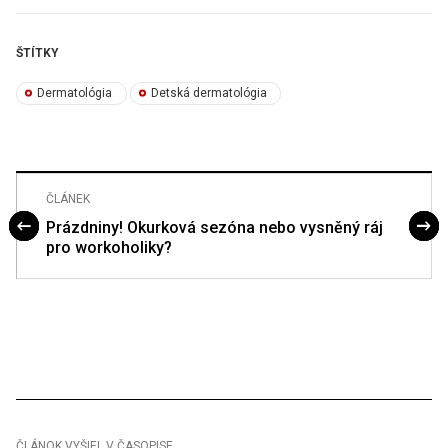
ŠTÍTKY
Dermatológia
Detská dermatológia
ČLÁNEK
Prázdniny! Okurková sezóna nebo vysněný ráj
pro workoholiky?
ČLÁNOK VYŠIEL V ČASOPISE