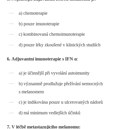
a) chemoterapie
b) pouze imunoterapie
c) kombinovaná chemoimunoterapie
d) pouze léky zkoušené v klinických studiích
6. Adjuvantní imunoterapie s IFN α
:
a) je účinnější při vyvolání autoimunity
b) významně prodlužuje přežívání nemocných
s melanomem
c) je indikována pouze u ulcerovaných nádorů
d) má minimum vedlejších účinků
7. V léčbě metastazujícího melanomu: