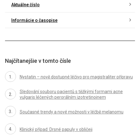
Aktuálne číslo
Informácie o časopise
Najčítanejšie v tomto čísle
Nystatin – nově dostupné léčivo pro magistraliter přípravu
Sledování souboru pacientů s těžkými formami acne
vulgaris léčených perorálním izotretinoinem
Současné trendy a nové možnosti v léčbě melanomu
Klinický případ: Drsné papuly v obličeji