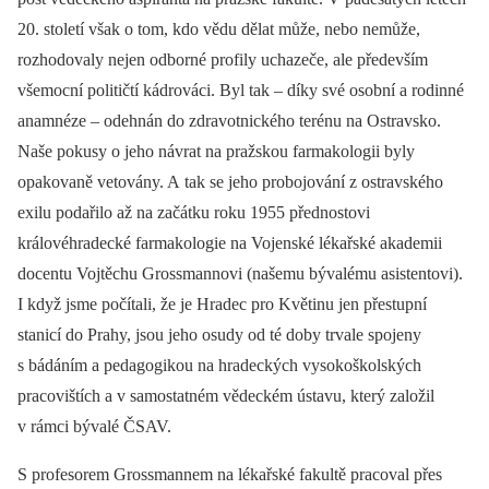
20. století však o tom, kdo vědu dělat může, nebo nemůže,
rozhodovaly nejen odborné profily uchazeče, ale především
všemocní političtí kádrováci. Byl tak –⁠ díky své osobní a rodinné
anamnéze –⁠ odehnán do zdravotnického terénu na Ostravsko.
Naše pokusy o jeho návrat na pražskou farmakologii byly
opakovaně vetovány. A tak se jeho probojování z ostravského
exilu podařilo až na začátku roku 1955 přednostovi
královéhradecké farmakologie na Vojenské lékařské akademii
docentu Vojtěchu Grossmannovi (našemu bývalému asistentovi).
I když jsme počítali, že je Hradec pro Květinu jen přestupní
stanicí do Prahy, jsou jeho osudy od té doby trvale spojeny
s bádáním a pedagogikou na hradeckých vysokoškolských
pracovištích a v samostatném vědeckém ústavu, který založil
v rámci bývalé ČSAV.
S profesorem Grossmannem na lékařské fakultě pracoval přes