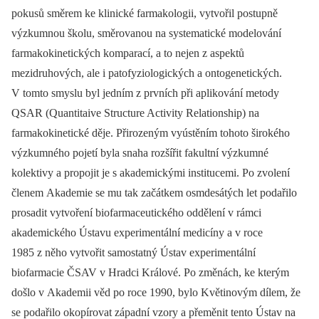
pokusů směrem ke klinické farmakologii, vytvořil postupně
výzkumnou školu, směrovanou na systematické modelování
farmakokinetických komparací, a to nejen z aspektů
mezidruhových, ale i patofyziologických a ontogenetických.
V tomto smyslu byl jedním z prvních při aplikování metody
QSAR (Quantitaive Structure Activity Relationship) na
farmakokinetické děje. Přirozeným vyústěním tohoto širokého
výzkumného pojetí byla snaha rozšířit fakultní výzkumné
kolektivy a propojit je s akademickými institucemi. Po zvolení
členem Akademie se mu tak začátkem osmdesátých let podařilo
prosadit vytvoření biofarmaceutického oddělení v rámci
akademického Ústavu experimentální medicíny a v roce
1985 z něho vytvořit samostatný Ústav experimentální
biofarmacie ČSAV v Hradci Králové. Po změnách, ke kterým
došlo v Akademii věd po roce 1990, bylo Květinovým dílem, že
se podařilo okopírovat západní vzory a přeměnit tento Ústav na