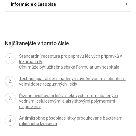
Informácie o časopise
Najčítanejšie v tomto čísle
Standardní receptura pro přípravu léčivých přípravků v
lékárnách IV
Čím může být užitečná sbírka Formularium hospitale
Technológia tabliet s riadeným uvoľňovaním s obsahom
veľmi dobre rozpustných liečiv
Řízené uvolňování léčiv z lékových forem obalených
vodnými celulosovými a akrylátovými polymerními
disperzemi
Antimikróbne pôsobiace látky produkované baktériami
mliečneho kvasenia