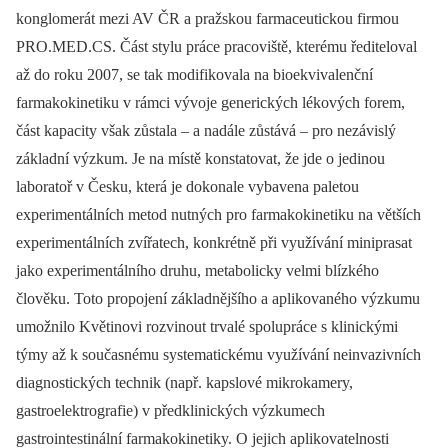
konglomerát mezi AV ČR a pražskou farmaceutickou firmou
PRO.MED.CS. Část stylu práce pracoviště, kterému řediteloval
až do roku 2007, se tak modifikovala na bioekvivalenční
farmakokinetiku v rámci vývoje generických lékových forem,
část kapacity však zůstala –⁠ a nadále zůstává –⁠ pro nezávislý
základní výzkum. Je na místě konstatovat, že jde o jedinou
laboratoř v Česku, která je dokonale vybavena paletou
experimentálních metod nutných pro farmakokinetiku na větších
experimentálních zvířatech, konkrétně při využívání miniprasat
jako experimentálního druhu, metabolicky velmi blízkého
člověku. Toto propojení základnějšího a aplikovaného výzkumu
umožnilo Květinovi rozvinout trvalé spolupráce s klinickými
týmy až k současnému systematickému využívání neinvazivních
diagnostických technik (např. kapslové mikrokamery,
gastroelektrografie) v předklinických výzkumech
gastrointestinální farmakokinetiky. O jejich aplikovatelnosti