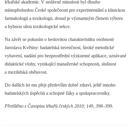
lékařské akademie. V nedávné minulosti byl dlouho
místopředsedou České společnosti pro experimentální a klinickou
farmakologii a toxikologii, dosud je významným členem výboru
a hybnou silou toxikologické sekce.
Na závěr se pokusím o heslovitou charakteristiku osobnosti
Jaroslava Květiny: badatelská invenčnost, široké metodické
vybavení, nadání pro bezprostřední výzkumné aplikace, uznávané
didaktické vlohy, vynikající manažerské schopnosti, slušnost
a mezilidská obětavost.
Do dalších let mu přeji především dobré zdraví, ještě mnoho
badatelských úspěchů a schopné žáky a spolupracovníky.
Přetištěno z Časopisu lékařů českých 2010; 149, 398–399.