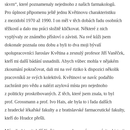
skvrn“, které poznamenaly nejednoho z našich farmakologů.
Pro úplnost připomenu ještě jednu Květinovu charakteristiku
z mezidobí 1970 až 1990. I on měl v těch dobách řadu osobních
těžkostí a dalo mu práci složitě kličkovat. Některé z nich
vyplývaly ze známého přísloví o závisti. Na své kůži jsem
dokonale poznala onu dobu a byli to dva moji bývalí
spolupracovníci Jaroslav Květina a zesnulý profesor Jiří Vaněček,
kteří mi další bádání usnadnili. Abych vůbec mohla v nějakém
zkoumání pokračovat, dali mi na své riziko k dispozici několik
pracovníků ze svých kolektivů. Květinovi se navíc podařilo
zachránit pro vědu a nalézt azylová místa pro nejednoho
z politicky proskribovaných. Z těch, které jsem znala, to byl
prof. Grossmann a prof. Ivo Hais, ale byla to i řada dalších
z hradecké lékařské fakulty a z bratislavské farmaceutické fakulty,
kteří do Hradce přešli.