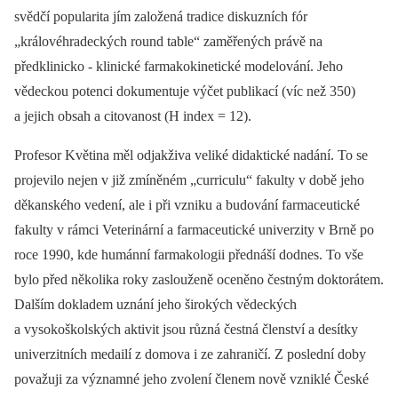
svědčí popularita jím založená tradice diskuzních fór
„královéhradeckých round table“ zaměřených právě na
předklinicko -⁠ klinické farmakokinetické modelování. Jeho
vědeckou potenci dokumentuje výčet publikací (víc než 350)
a jejich obsah a citovanost (H index = 12).
Profesor Květina měl odjakživa veliké didaktické nadání. To se
projevilo nejen v již zmíněném „curriculu“ fakulty v době jeho
děkanského vedení, ale i při vzniku a budování farmaceutické
fakulty v rámci Veterinární a farmaceutické univerzity v Brně po
roce 1990, kde humánní farmakologii přednáší dodnes. To vše
bylo před několika roky zaslouženě oceněno čestným doktorátem.
Dalším dokladem uznání jeho širokých vědeckých
a vysokoškolských aktivit jsou různá čestná členství a desítky
univerzitních medailí z domova i ze zahraničí. Z poslední doby
považuji za významné jeho zvolení členem nově vzniklé České