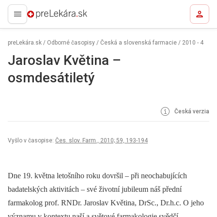
preLekára.sk
preLekára.sk
/
Odborné časopisy
/
Česká a slovenská farmacie
/
2010 - 4
Jaroslav Květina –
osmdesátiletý
Česká verzia
Vyšlo v časopise:
Čes. slov. Farm., 2010; 59, 193-194
Dne 19. května letošního roku dovršil –⁠ při neochabujících
badatelských aktivitách –⁠ své životní jubileum náš přední
farmakolog prof. RNDr. Jaroslav Květina, DrSc., Dr.h.c. O jeho
významu v kontextu naší a světové farmakologie svědčí