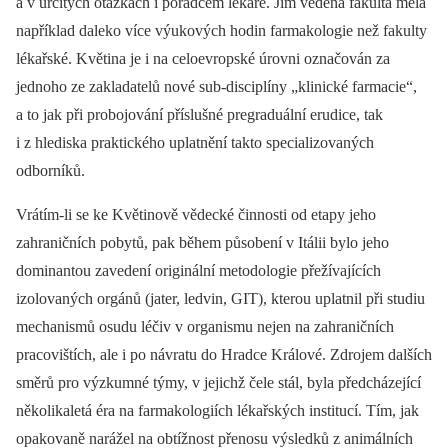
a v určitých otázkách i poradcem lékaře. Jím vedená fakulta měla
například daleko více výukových hodin farmakologie než fakulty
lékařské. Květina je i na celoevropské úrovni označován za
jednoho ze zakladatelů nové sub-disciplíny „klinické farmacie“,
a to jak při probojování příslušné pregraduální erudice, tak
i z hlediska praktického uplatnění takto specializovaných
odborníků.
Vrátím-li se ke Květinově vědecké činnosti od etapy jeho
zahraničních pobytů, pak během působení v Itálii bylo jeho
dominantou zavedení originální metodologie přežívajících
izolovaných orgánů (jater, ledvin, GIT), kterou uplatnil při studiu
mechanismů osudu léčiv v organismu nejen na zahraničních
pracovištích, ale i po návratu do Hradce Králové. Zdrojem dalších
směrů pro výzkumné týmy, v jejichž čele stál, byla předcházející
několikaletá éra na farmakologiích lékařských institucí. Tím, jak
opakovaně narážel na obtížnost přenosu výsledků z animálních