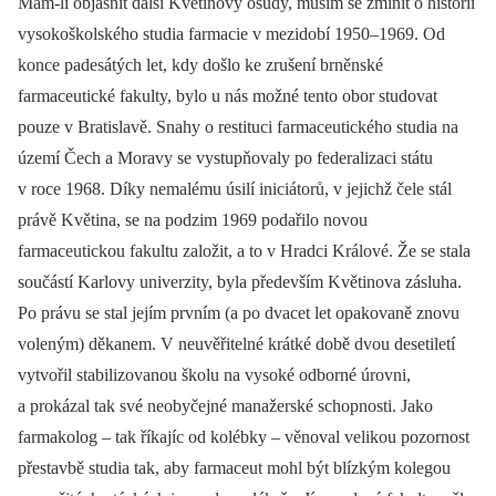
Mám-li objasnit další Květinovy osudy, musím se zmínit o historii
vysokoškolského studia farmacie v mezidobí 1950–1969. Od
konce padesátých let, kdy došlo ke zrušení brněnské
farmaceutické fakulty, bylo u nás možné tento obor studovat
pouze v Bratislavě. Snahy o restituci farmaceutického studia na
území Čech a Moravy se vystupňovaly po federalizaci státu
v roce 1968. Díky nemalému úsilí iniciátorů, v jejichž čele stál
právě Květina, se na podzim 1969 podařilo novou
farmaceutickou fakultu založit, a to v Hradci Králové. Že se stala
součástí Karlovy univerzity, byla především Květinova zásluha.
Po právu se stal jejím prvním (a po dvacet let opakovaně znovu
voleným) děkanem. V neuvěřitelné krátké době dvou desetiletí
vytvořil stabilizovanou školu na vysoké odborné úrovni,
a prokázal tak své neobyčejné manažerské schopnosti. Jako
farmakolog –⁠ tak říkajíc od kolébky –⁠ věnoval velikou pozornost
přestavbě studia tak, aby farmaceut mohl být blízkým kolegou