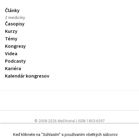
Články
Z medicíny
Časopisy
Kurzy
Témy
Kongresy
Videa
Podcasty
Kariéra
Kalendár kongresov
© 2008-2026 MeDitorial | ISSN 1803-6597
Stránky preLekára.sk sú určené výhradne odborníkom v zdravotníctve.
Čítajte
prehlásenie
a
Zásady spracovania osobných údajov
.
Keď kliknete na "Súhlasím" s používaním všetkých súborov