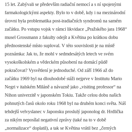
15 let. Zabývali se především radiační nemocí a s ní spojenými
farmakologickými aspekty. Bylo to v době, kdy i na mezinárodní
úrovni byla problematika post-iradiačních syndromů na samém
začátku. Po vstupu vojsk v rámci likvidace „Pražského jara 1968“
musel Grossmann z fakulty odejít a Květina po krátkou dobu
přednostenské místo suploval. V této souvislosti je na místě
poznámka: Jak to, že mohl v sedmdesátých letech ve svém
vysokoškolském a vědeckém působení na domácí půdě
pokračovat? Vysvětlení je jednoduché. Od září 1966 až do
začátku 1969 byl na dlouhodobé stáži nejprve v Institutu Mario
Negri v italském Miláně a návazně jako „visiting professor“ na
Nihon univerzitě v japonském Tokiu. Takže celou dobu našich
pohnutých časů okolo roku 1968 byl na druhém konci světa. Náš
tehdejší velvyslanec v Japonsku proslulý japonolog dr. Hrdlička
za nikým neposílal negativní zprávy (také na to v době
„normalizace“ doplatil), a tak se Květina vrátil bez „černých