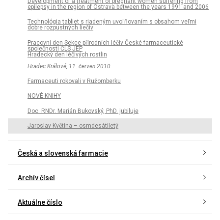
Development of a treatment of pregnant women suffering from
epilepsy in the region of Ostrava between the years 1991 and 2006
Technológia tabliet s riadeným uvoľňovaním s obsahom veľmi
dobre rozpustných liečiv
Pracovní den Sekce přírodních léčiv České farmaceutické
společnosti ČLS JEP
Hradecký den léčivých rostlin
Hradec Králové, 11. červen 2010
Farmaceuti rokovali v Ružomberku
NOVÉ KNIHY
Doc. RNDr. Marián Bukovský, PhD. jubiluje
Jaroslav Květina – osmdesátiletý
Česká a slovenská farmacie
Archív čísel
Aktuálne číslo