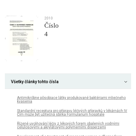
2010
Číslo
4
Všetky články tohto čísla
Antimikróbne pôsobiace látky produkované baktériami mliečneho
kvasenia
Standardní receptura pro přípravu léčivých přípravků v lékárnách IV
Čím může být užitečná sbírka Formularium hospitale
Řízené uvolňování léčiv z lékových forem obalených vodnými
celulosovými a akrylátovými polymerními disperzemi