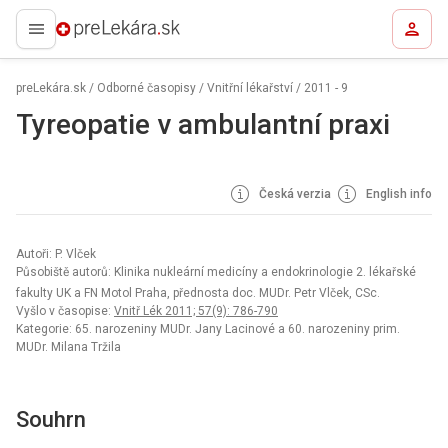
preLekára.sk
preLekára.sk
/
Odborné časopisy
/
Vnitřní lékařství
/
2011 - 9
Tyreopatie v ambulantní praxi
Česká verzia
English info
Autoři: P. Vlček
Působiště autorů: Klinika nukleární medicíny a endokrinologie 2. lékařské
fakulty UK a FN Motol Praha, přednosta doc. MUDr. Petr Vlček, CSc.
Vyšlo v časopise:
Vnitř Lék 2011; 57(9): 786-790
Kategorie: 65. narozeniny MUDr. Jany Lacinové a 60. narozeniny prim.
MUDr. Milana Tržila
Souhrn