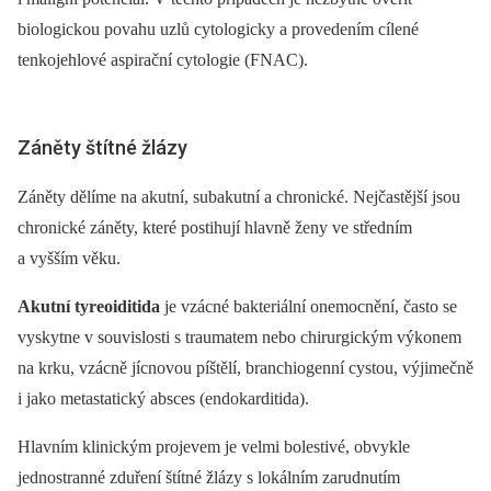
biologickou povahu uzlů cytologicky a provedením cílené
tenkojehlové aspirační cytologie (FNAC).
Záněty štítné žlázy
Záněty dělíme na akutní, subakutní a chronické. Nejčastější jsou
chronické záněty, které postihují hlavně ženy ve středním
a vyšším věku.
Akutní tyreoiditida
je vzácné bakteriální onemocnění, často se
vyskytne v souvislosti s traumatem nebo chirurgickým výkonem
na krku, vzácně jícnovou píštělí, branchiogenní cystou, výjimečně
i jako metastatický absces (endokarditida).
Hlavním klinickým projevem je velmi bolestivé, obvykle
jednostranné zduření štítné žlázy s lokálním zarudnutím