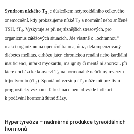
Syndrom nízkého T
je důsledkem netyreoidálního celkového
3
onemocnění, kdy prokazujeme nízké T
a normální nebo snížené
3
TSH, fT
. Vyskytuje se při nejrůznějších stresových, pro
4
organizmus zátěžových situacích. Jde vlastně o „ochrannou“
reakci organizmu na operační trauma, úraz, dekompenzovaný
diabetes mellitus, cirhózu jater, chronickou renální nebo kardiální
insuficienci, infarkt myokardu, malignity či mentální anorexii, při
které dochází ke konverzi T
na hormonálně neúčinný reverzní
4
trijodtyronin (rT
). Spontánní vzestup fT
může mít pozitivní
3
3
prognostický význam. Tato situace není obvykle indikací
k podávání hormonů štítné žlázy.
Hypertyreóza –⁠ nadměrná produkce tyreoidálních
hormonů