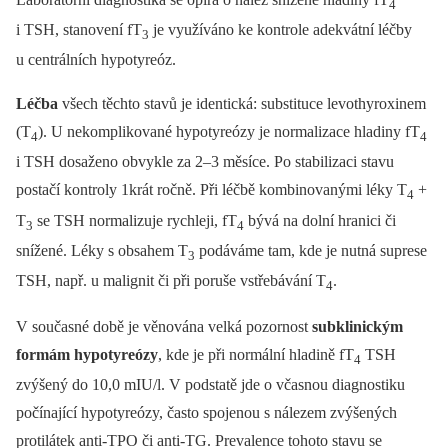
4
i TSH, stanovení fT
je využíváno ke kontrole adekvátní léčby
3
u centrálních hypotyreóz.
Léčba
všech těchto stavů je identická: substituce levothyroxinem
(T
). U nekomplikované hypotyreózy je normalizace hladiny fT
4
4
i TSH dosaženo obvykle za 2–3 měsíce. Po stabilizaci stavu
postačí kontroly 1krát ročně. Při léčbě kombinovanými léky T
+
4
T
se TSH normalizuje rychleji, fT
bývá na dolní hranici či
3
4
snížené. Léky s obsahem T
podáváme tam, kde je nutná suprese
3
TSH, např. u malignit či při poruše vstřebávání T
.
4
V současné době je věnována velká pozornost
subklinickým
formám hypotyreózy
, kde je při normální hladině fT
TSH
4
zvýšený do 10,0 mIU/l. V podstatě jde o včasnou diagnostiku
počínající hypotyreózy, často spojenou s nálezem zvýšených
protilátek anti-TPO či anti-TG. Prevalence tohoto stavu se