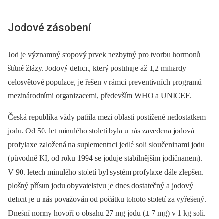
Jodové zásobení
Jod je významný stopový prvek nezbytný pro tvorbu hormonů
štítné žlázy. Jodový deficit, který postihuje až 1,2 miliardy
celosvětové populace, je řešen v rámci preventivních programů
mezinárodními organizacemi, především WHO a UNICEF.
Česká republika vždy patřila mezi oblasti postižené nedostatkem
jodu. Od 50. let minulého století byla u nás zavedena jodová
profylaxe založená na suplementaci jedlé soli sloučeninami jodu
(původně KI, od roku 1994 se joduje stabilnějším jodičnanem).
V 90. letech minulého století byl systém profylaxe dále zlepšen,
plošný přísun jodu obyvatelstvu je dnes dostatečný a jodový
deficit je u nás považován od počátku tohoto století za vyřešený.
Dnešní normy hovoří o obsahu 27 mg jodu (± 7 mg) v 1 kg soli.