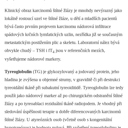
Klinický obraz karcinomů štítné žlázy je mnohdy nevýrazný jako
lokálně rostoucí uzel ve štítné žláze, u dětí a mladších pacientů
bývá často prvním projevem karcinomu nádorová infiltrace
spádových krčních lymfatických uzlin, nezřídka již se současným
metastatickým postižením plic a skeletu. Laboratorní nález bývá
obvykle chudý –⁠ TSH i fT
jsou v referenčních mezích,
4
vyšetřujeme nádorové markery.
Tyreoglobulin
(TG) je glykozylovaný a jodovaný protein, jeho
hladina je zvýšena u objemné strumy, v graviditě či při destrukci
tyreoidální tkáně při subakutní tyreoiditidě. Tyreoglobulin lze tedy
použít jako nádorový marker až po chirurgickém odstranění štítné
žlázy a po tyreoablaci reziduální tkáně radio­jodem. Je vhodný při
sledování úspěšnosti terapie u dobře diferencovaných karcinomů
štítné žlázy. U atyreózních osob (včetně osob s kongenitální
hypotyreózou) je hodnota nulová. Při vyšetření tyreoglobulinu je