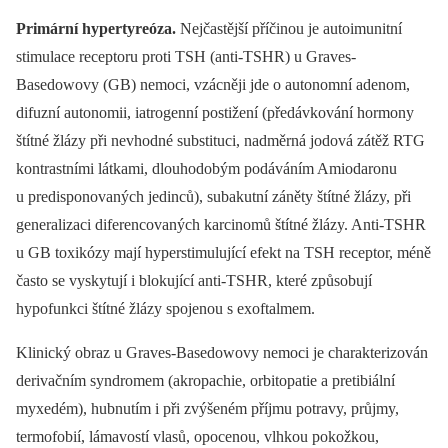
Primární hypertyreóza.
Nejčastější příčinou je autoimunitní
stimulace receptoru proti TSH (anti-TSHR) u Graves-
Basedowovy (GB) nemoci, vzácněji jde o autonomní adenom,
difuzní autonomii, iatrogenní postižení (předávkování hormony
štítné žlázy při nevhodné substituci, nadměrná jodová zátěž RTG
kontrastními látkami, dlouhodobým podáváním Amiodaronu
u predisponovaných jedinců), subakutní záněty štítné žlázy, při
generalizaci diferencovaných karcinomů štítné žlázy. Anti-TSHR
u GB toxikózy mají hyperstimulující efekt na TSH receptor, méně
často se vyskytují i blokující anti-TSHR, které způsobují
hypofunkci štítné žlázy spojenou s exoftalmem.
Klinický obraz u Graves-Basedowovy nemoci je charakterizován
derivačním syndromem (akropachie, orbitopatie a pretibiální
myxedém), hubnutím i při zvýšeném příjmu potravy, průjmy,
termofobií, lámavostí vlasů, opocenou, vlhkou pokožkou,