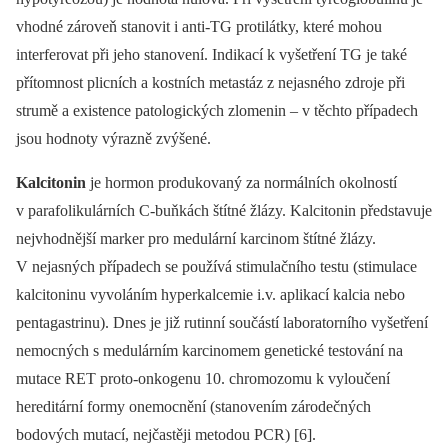
vhodné zároveň stanovit i anti-TG protilátky, které mohou
interferovat při jeho stanovení. Indikací k vyšetření TG je také
přítomnost plicních a kostních metastáz z nejasného zdroje při
strumě a existence patologických zlomenin –⁠ v těchto případech
jsou hodnoty výrazně zvýšené.
Kalcitonin
je hormon produkovaný za normálních okolností
v parafolikulárních C-buňkách štítné žlázy. Kalcitonin představuje
nejvhodnější marker pro medulární karcinom štítné žlázy.
V nejasných případech se používá stimulačního testu (stimulace
kalcitoninu vyvoláním hyperkalcemie i.v. aplikací kalcia nebo
pentagastrinu). Dnes je již rutinní součástí laboratorního vyšetření
nemocných s medulárním karcinomem genetické testování na
mutace RET proto-onkogenu 10. chromozomu k vyloučení
hereditární formy onemocnění (stanovením zárodečných
bodových mutací, nejčastěji metodou PCR) [6].