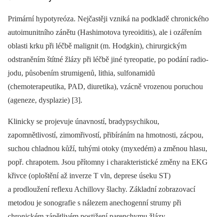
Primární hypotyreóza. Nejčastěji vzniká na podkladě chronického
autoimunitního zánětu (Hashimotova tyreoiditis), ale i ozářením
oblasti krku při léčbě malignit (m. Hodgkin), chirurgickým
odstraněním štítné žlázy při léčbě jiné tyreopatie, po podání radio­
jodu, působením strumigenů, lithia, sulfonamidů
(chemoterapeutika, PAD, diuretika), vzácně vrozenou poruchou
(ageneze, dysplazie) [3].
Klinicky se projevuje únavností, bradypsychikou,
zapomnětlivostí, zimomřivostí, přibíráním na hmotnosti, zácpou,
suchou chladnou kůží, tuhými otoky (myxedém) a změnou hlasu,
popř. chrapotem. Jsou přítomny i charakteristické změny na EKG
křivce (oploštění až inverze T vln, deprese úseku ST)
a prodloužení reflexu Achillovy šlachy. Základní zobrazovací
metodou je sonografie s nálezem anechogenní strumy při
chronickém zánětlivém postižení parenchymu žlázy.