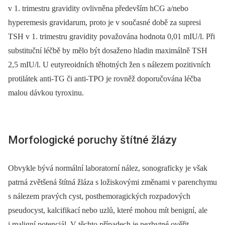
v 1. trimestru gravidity ovlivněna především hCG a/nebo
hyperemesis gravidarum, proto je v současné době za supresi
TSH v 1. trimestru gravidity považována hodnota 0,01 mIU/l. Při
substituční léčbě by mělo být dosaženo hladin maximálně TSH
2,5 mIU/l. U eutyreoidních těhotných žen s nálezem pozitivních
protilátek anti-TG či anti-TPO je rovněž doporučována léčba
malou dávkou tyroxinu.
Morfologické poruchy štítné žlázy
Obvykle bývá normální laboratorní nález, sonograficky je však
patrná zvětšená štítná žláza s ložiskovými změnami v parenchymu
s nálezem pravých cyst, posthemoragických rozpadových
pseudocyst, kalcifikací nebo uzlů, které mohou mít benigní, ale
i maligní potenciál. V těchto případech je nezbytné ověřit