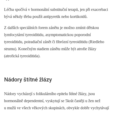
Léčba spočívá v hormonální substituční terapii, jen při exacerbaci
bývá někdy třeba použít antipyretik nebo kortikoidů.
Z dalších speciálních forem zánětu je možno zmínit dětskou
lymfocytární tyreoiditidu, asymptomatickou poporodní
tyreoiditidu, poiradiační zánět či fibrózní tyreoiditidu (Riedleho
strumu). Konečným stadiem zánětu může být atrofie žlázy
(atrofická tyreoiditida).
Nádory štítné žlázy
Nádory vycházejí s folikulárního epitelu štítné žlázy, jsou
hormonálně dependentní, vyskytují se 5krát častěji u žen než
u mužů ve všech věkových skupinách, obvykle dobře vychytávají