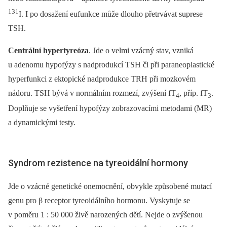
131
I. I po dosažení eufunkce může dlouho přetrvávat suprese
TSH.
Centrální hypertyreóza
. Jde o velmi vzácný stav, vzniká
u adenomu hypofýzy s nadprodukcí TSH či při paraneoplastické
hyperfunkci z ektopické nadprodukce TRH při mozkovém
nádoru. TSH bývá v normálním rozmezí, zvýšení fT
, příp. fT
.
4
3
Doplňuje se vyšetření hypofýzy zobrazovacími metodami (MR)
a dynamickými testy.
Syndrom rezistence na tyreoidální hormony
Jde o vzácné genetické onemocnění, obvykle způsobené mutací
genu pro β receptor tyreoidálního hormonu. Vyskytuje se
v poměru 1 : 50 000 živě narozených dětí. Nejde o zvýšenou