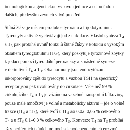
imunologickou a genetickou výbavou jedince a celou řadou
dalších, především zevních vlivů prostředí.
Štítná žláza je místem produkce tyroxinu a trijodotyroninu.
Tyreocyty aktivně vychytávají jod z cirkulace. Vlastní syntéza T
4
a T
pak probíhá uvnitř folikulů štítné žlázy v koloidu s vysokým
3
obsahem tyreoglobulinu (TG), který poskytuje tyrozinové zbytky
k jodaci pomocí tyreoidální peroxidázy a k následné syntéze
v definitivní T
a T
. Oba hormony jsou endocytózou
4
3
inkorporovány zpět do tyreocytu a vazbou TSH na specifický
receptor jsou pak uvolňovány do cirkulace. Více než 99 %
cirkulujícího T
a T
je vázáno na vazebné transportní bílkoviny,
4
3
pouze malé množství je volné a metabolicky aktivní –⁠ jde o volné
frakce (fT
a fT
), které tvoří u fT
asi 0,02–0,05 % celkového
4
3
4
T
a u fT
0,1–0,3 % celkového T
. Konverze T
na T
probíhá
4
3
3
4
3
až v periferních tkáních pomocí selenodependentních enzymů