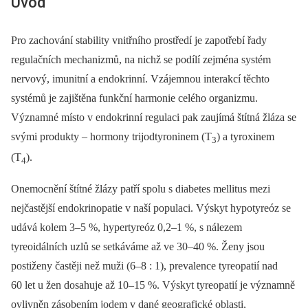
Úvod
Pro zachování stability vnitřního prostředí je zapotřebí řady
regulačních mechanizmů, na nichž se podílí zejména systém
nervový, imunitní a endokrinní. Vzájemnou interakcí těchto
systémů je zajištěna funkční harmonie celého organizmu.
Významné místo v endokrinní regulaci pak zaujímá štítná žláza se
svými produkty –⁠ hormony trijodtyroninem (T
) a tyroxinem
3
(T
).
4
Onemocnění štítné žlázy patří spolu s diabetes mellitus mezi
nejčastější endokrinopatie v naší populaci. Výskyt hypotyreóz se
udává kolem 3–5 %, hypertyreóz 0,2–1 %, s nálezem
tyreoidálních uzlů se setkáváme až ve 30–40 %. Ženy jsou
postiženy častěji než muži (6–8 : 1), prevalence tyreopatií nad
60 let u žen dosahuje až 10–15 %. Výskyt tyreopatií je významně
ovlivněn zásobením jodem v dané geografické oblasti,