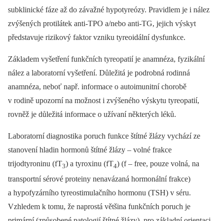
subklinické fáze až do závažné hypotyreózy. Pravidlem je i nález
zvýšených protilátek anti-TPO a/nebo anti-TG, jejich výskyt
představuje rizikový faktor vzniku tyreoidální dysfunkce.
Základem vyšetření funkčních tyreopatií je anamnéza, fyzikální
nález a laboratorní vyšetření. Důležitá je podrobná rodinná
anamnéza, neboť např. informace o autoimunitní chorobě
v rodině upozorní na možnost i zvýšeného výskytu tyreopatií,
rovněž je důležitá informace o užívaní některých léků.
Laboratorní diagnostika poruch funkce štítné žlázy vychází ze
stanovení hladin hormonů štítné žlázy –⁠ volné frakce
trijodtyroninu (fT
) a tyroxinu (fT
) (f –⁠ free, pouze volná, na
3
4
transportní sérové proteiny nenavázaná hormonální frakce)
a hypofyzárního tyreostimulačního hormonu (TSH) v séru.
Vzhledem k tomu, že naprostá většina funkčních poruch je
primární (způsobené patologií štítné žlázy), pro základní orientaci