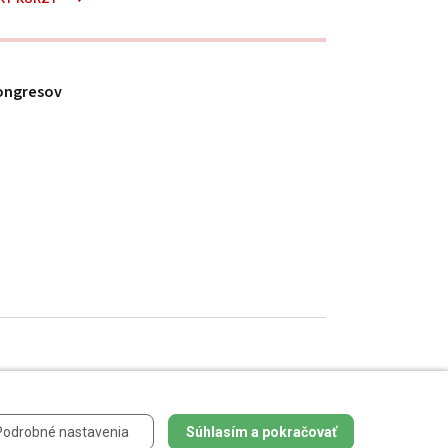
ongresov
h údajov
.
Podrobné nastavenia
Súhlasím a pokračovať