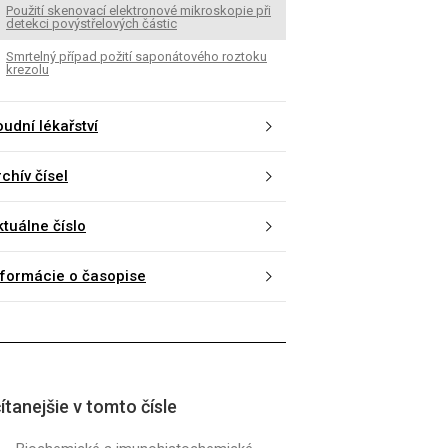
Použití skenovací elektronové mikroskopie při
detekci povýstřelových částic
Smrtelný případ požití saponátového roztoku
krezolu
udní lékařství
chív čísel
ktuálne číslo
nformácie o časopise
ítanejšie v tomto čísle