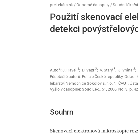
preLekára.sk
/
Odborné časopisy
/
Soudní lékařst
Použití skenovací el
detekci povýstřelovýc
1
2
3
3
Autoři: J. Havel
; D. Vajtr
; V. Starý
; J. Vrána
;
Působiště autorů: Policie České republiky, Odbor k
2
lékařství Nemocnice Sokolov s. r. o.
; ČVUT, Úst
Vyšlo v časopise:
Soud Lék., 51, 2006, No. 3, p. 4
Souhrn
Skenovací elektronová mikroskopie rozš