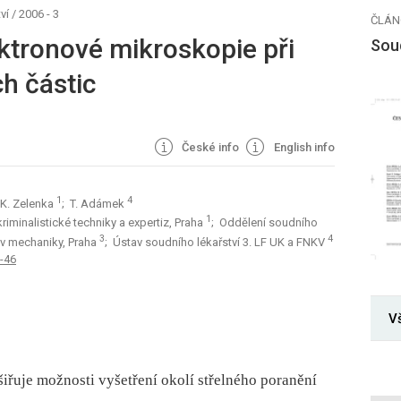
ví
/
2006 - 3
ČLÁN
ektronové mikroskopie při
Soud
h částic
České info
English info
1
4
 K. Zelenka
; T. Adámek
1
riminalistické techniky a expertiz, Praha
; Oddělení soudního
3
4
av mechaniky, Praha
; Ústav soudního lékařství 3. LF UK a FNKV
2-46
Vš
iřuje možnosti vyšetření okolí střelného poranění