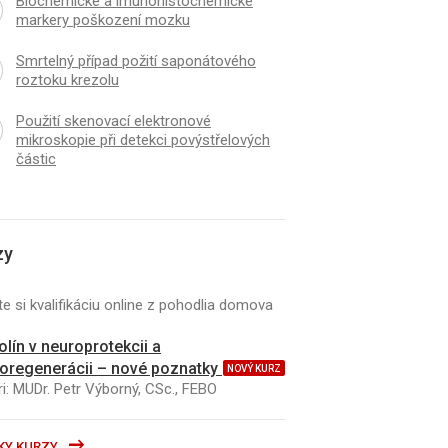
Biochemické a imunohistochemické
markery poškození mozku
Smrtelný případ požití saponátového
roztoku krezolu
Použití skenovací elektronové
mikroskopie při detekci povýstřelových
částic
zy
e si kvalifikáciu online z pohodlia domova
kolín v neuroprotekcii a
oregenerácii – nové poznatky
NOVÝ KURZ
i: MUDr. Petr Výborný, CSc., FEBO
KY KURZY