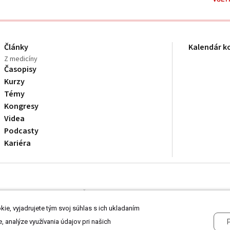
Články
Kalendár k
Z medicíny
Časopisy
Kurzy
Témy
Kongresy
Videa
Podcasty
Kariéra
dborníkom v zdravotníctve. Čítajte
prehlásenie
a
Zásady spracovania osobnýc
ie, vyjadrujete tým svoj súhlas s ich ukladaním
, analýze využívania údajov pri našich