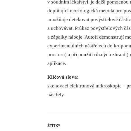
v soudním lékařství, je další pomocnou m
doplňující morfologická metoda pro poso
umožňuje detekovat povýstřelové částic
a uchovávat. Průkaz povýstřelových část
a zápalky náboje. Autoři demonstrují m
experimentálních nástřelech do kruponu 
prostoru) a při použití různých zbraní (
aplikace.
Klíčová slova:
skenovací elektronová mikroskopie –⁠ pr
nástřely
ŠTÍTKY