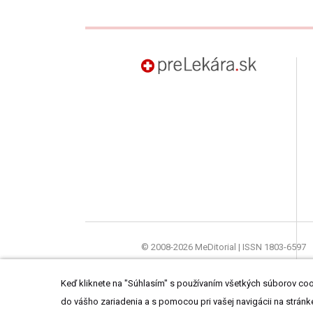
preLekára.sk
© 2008-2026 MeDitorial | ISSN 1803-6597
Stránky preLekára.sk sú určené výhradne o
Keď kliknete na "Súhlasím" s používaním všetkých súborov cook
do vášho zariadenia a s pomocou pri vašej navigácii na stránke