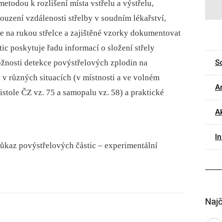
etodou k rozlišení místa vstřelu a výstřelu,
uzení vzdálenosti střelby v soudním lékařství,
e na rukou střelce a zajištěné vzorky dokumentovat
ic poskytuje řadu informací o složení střely
ožnosti detekce povýstřelových zplodin na
So
v různých situacích (v místnosti a ve volném
Ar
pistole ČZ vz. 75 a samopalu vz. 58) a praktické
A
I
ůkaz povýstřelových částic –⁠ experimentální
Najč