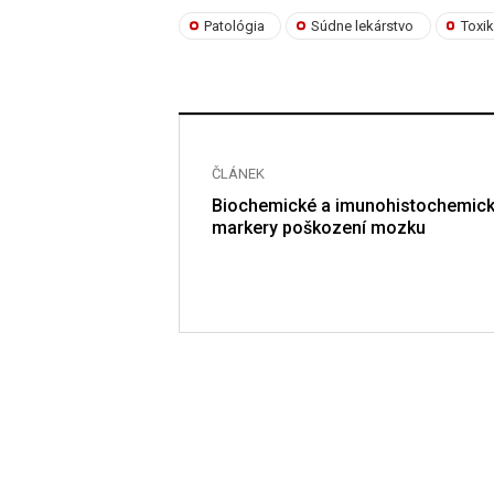
Patológia
Súdne lekárstvo
Toxi
ČLÁNEK
Biochemické a imunohistochemic
markery poškození mozku