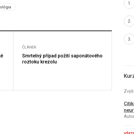
kológia
ČLÁNEK
ké
Smrtelný případ požití saponátového
roztoku krezolu
Kur
Zvýšt
Citi
neur
Autor
VŠET