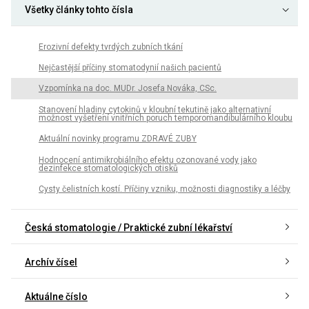
Všetky články tohto čísla
Erozivní defekty tvrdých zubních tkání
Nejčastější příčiny stomatodynií našich pacientů
Vzpomínka na doc. MUDr. Josefa Nováka, CSc.
Stanovení hladiny cytokinů v kloubní tekutině jako alternativní
možnost vyšetření vnitřních poruch temporomandibulárního kloubu
Aktuální novinky programu ZDRAVÉ ZUBY
Hodnocení antimikrobiálního efektu ozonované vody jako
dezinfekce stomatologických otisků
Cysty čelistních kostí. Příčiny vzniku, možnosti diagnostiky a léčby
Česká stomatologie / Praktické zubní lékařství
Archív čísel
Aktuálne číslo