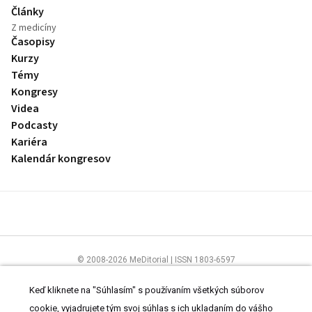
Články
Z medicíny
Časopisy
Kurzy
Témy
Kongresy
Videa
Podcasty
Kariéra
Kalendár kongresov
© 2008-2026 MeDitorial | ISSN 1803-6597
Stránky preLekára.sk sú určené výhradne odborníkom v zdravotníctve.
Čítajte
prehlásenie
a
Zásady spracovania osobných údajov
.
Keď kliknete na "Súhlasím" s používaním všetkých súborov
cookie, vyjadrujete tým svoj súhlas s ich ukladaním do vášho