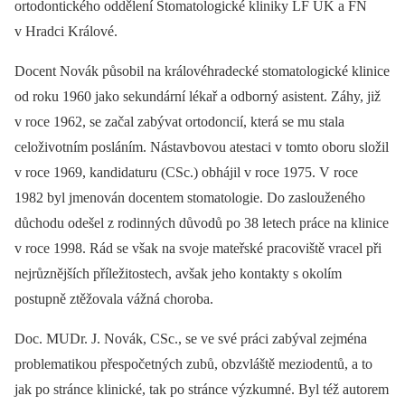
ortodontického oddělení Stomatologické kliniky LF UK a FN
v Hradci Králové.
Docent Novák působil na královéhradecké stomatologické klinice
od roku 1960 jako sekundární lékař a odborný asistent. Záhy, již
v roce 1962, se začal zabývat ortodoncií, která se mu stala
celoživotním posláním. Nástavbovou atestaci v tomto oboru složil
v roce 1969, kandidaturu (CSc.) obhájil v roce 1975. V roce
1982 byl jmenován docentem stomatologie. Do zaslouženého
důchodu odešel z rodinných důvodů po 38 letech práce na klinice
v roce 1998. Rád se však na svoje mateřské pracoviště vracel při
nejrůznějších příležitostech, avšak jeho kontakty s okolím
postupně ztěžovala vážná choroba.
Doc. MUDr. J. Novák, CSc., se ve své práci zabýval zejména
problematikou přespočetných zubů, obzvláště meziodentů, a to
jak po stránce klinické, tak po stránce výzkumné. Byl též autorem