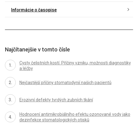
Informácie o časopise
Najčítanejšie v tomto čísle
Cysty čelistních kostí. Příčiny vzniku, možnosti diagnostiky
a léčby
Nejčastější příčiny stomatodynií našich pacientů
Erozivní defekty tvrdých zubních tkání
Hodnocení antimikrobiálního efektu ozonované vody jako
dezinfekce stomatologických otisků