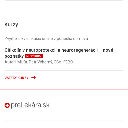
Kurzy
Zvýšte si kvalifikáciu online z pohodlia domova
Citikolín v neuroprotekcii a neuroregenerácii – nové
poznatky
NOVÝ KURZ
Autori: MUDr. Petr Výborný, CSc., FEBO
VŠETKY KURZY
preLekára.sk