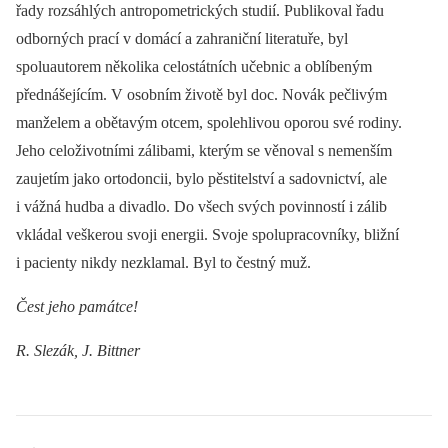
řady rozsáhlých antropometrických studií. Publikoval řadu
odborných prací v domácí a zahraniční literatuře, byl
spoluautorem několika celostátních učebnic a oblíbeným
přednášejícím. V osobním životě byl doc. Novák pečlivým
manželem a obětavým otcem, spolehlivou oporou své rodiny.
Jeho celoživotními zálibami, kterým se věnoval s nemenším
zaujetím jako ortodoncii, bylo pěstitelství a sadovnictví, ale
i vážná hudba a divadlo. Do všech svých povinností i zálib
vkládal veškerou svoji energii. Svoje spolupracovníky, bližní
i pacienty nikdy nezklamal. Byl to čestný muž.
Čest jeho památce!
R. Slezák, J. Bittner