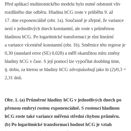
Před aplikací multinomického modelu bylo nutné odstranit vliv
rozdílného dne odběru. Hladina hCG roste v průběhu 9. až
17. dne exponenciálně (obr. 1a). Současně je zřejmé, že variance
není v jednotlivých dnech konstantní, ale roste s průměrnou
hladinou hCG. Po logaritmické transformaci je růst lineární
a variance víceméně konstantní (obr. 1b). Směrnice této regrese je
0,30 (standard error (SE) 0,028) a měří okamžitou míru změny
hladiny hCG v čase. S její pomocí lze vypočítat doubling time,
tj. dobu, za kterou se hladiny hCG zdvojnásobují jako ln (2)/0,3 =
2,31 dnů.
Obr. 1. (a) Průměrné hladiny hCG v jednotlivých dnech po
přenosu embryí rostou exponenciálně. S rostoucí hladinou
hCG roste také variance měřená střední chybou průměru.
(b) Po logaritmické transformaci hodnot hCG je vztah