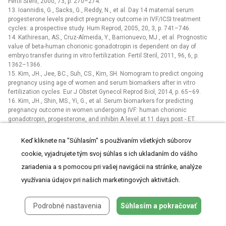
Fertil Steril, 2000, 73, p. 270–274.
13. Ioannidis, G., Sacks, G., Reddy, N., et al. Day 14 maternal serum
progesterone levels predict pregnancy outcome in IVF/ICSI treatment
cycles: a prospective study. Hum Reprod, 2005, 20, 3, p. 741–746.
14. Kathiresan, AS., Cruz-Almeida, Y., Barrionuevo, MJ., et al. Prognostic
value of beta-human chorionic gonadotropin is dependent on day of
embryo transfer during in vitro fertilization. Fertil Steril, 2011, 96, 6, p.
1362–1366.
15. Kim, JH., Jee, BC., Suh, CS., Kim, SH. Nomogram to predict ongoing
pregnancy using age of women and serum biomarkers after in vitro
fertilization cycles. Eur J Obstet Gynecol Reprod Biol, 2014, p. 65–69.
16. Kim, JH., Shin, MS., Yi, G., et al. Serum biomarkers for predicting
pregnancy outcome in women undergoing IVF: human chorionic
gonadotropin, progesterone, and inhibin A level at 11 days post -⁠ ET.
Clin Exp Reprod Med, 2012, 39, p. 28–32.
17. Marcillac, I., Troalen, F., Bidart, JM., et al. Free human chorionic
Keď kliknete na "Súhlasím" s používaním všetkých súborov
gonadotropin? Subunit in gonadal and nongonadal neoplasms. Cancer Res,
cookie, vyjadrujete tým svoj súhlas s ich ukladaním do vášho
1992, 52, p. 3901–3907.
18. McCoy, TW., Nakajima, ST., Bohler, HC. Jr. Age and a single day-14 beta-
zariadenia a s pomocou pri vašej navigácii na stránke, analýze
HCG can predict ongoing pregnancy following IVF. Reprod Biomed Online,
využívania údajov pri našich marketingových aktivitách.
2009, 19, p. 114–120.
19. Oborná, I., Fingerová, H. Vliv glykosylace hCG na jeho funkce v ženské
reprodukci. Čes Gynek, 2017, 82 s. 42–46.
Podrobné nastavenia
Súhlasím a pokračovať
20. Oron, G., Esh-Broder, E., Son, WY., et al. Predictive value of maternal
serum human chorionic gonadotropin levels in pregnancies achieved by in