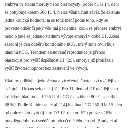
embrya ve stadiu moruly nebo blastocysty (odběr hCG 14. den)
se pohybuje kolem 500 IU/l. Nelze však učinit závěr, že existuje
jedna kritická hodnota, ta se totiž mění podle toho, kdy se
provede odběr či jaký věk má pacientka, kolik se přenese embryí
nebo o jaké se jednalo stadium vývoje embryí v době ET. Zcela
zásadní je den odběru kontrolního hCG, který silně ovlivňuje
hladinu hCG. Trendem asistované reprodukce je přenos
blastocyst pro vyšší úspěšnost ET [25], embrya již prokázala
vyšší životaschopnost bez zastavení ve vývoji.
Hladiny odlišující jednočetná a vícečetná těhotenství uvádějí ve
své práci Urbancsek et al. [31]. Pro 11. den od ET uvádějí jako
kritickou hladinu nad 135 IU/l hCG (senzitivita 80 %, specificita
88 %). Podle Kathiresan et al. [14] hladina hCG 250 IU/l 15. den
od oplození oocytů (tj. pro D3 12. den od ET) pouze s 18%
pravděpodobností svědčí pro vícečetné těhotenství. Brady et al.