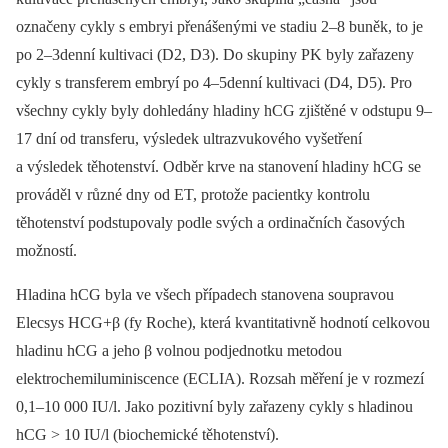
označeny cykly s embryi přenášenými ve stadiu 2–8 buněk, to je
po 2–3denní kultivaci (D2, D3). Do skupiny PK byly zařazeny
cykly s transferem embryí po 4–5denní kultivaci (D4, D5). Pro
všechny cykly byly dohledány hladiny hCG zjištěné v odstupu 9–
17 dní od transferu, výsledek ultrazvukového vyšetření
a výsledek těhotenství. Odběr krve na stanovení hladiny hCG se
prováděl v různé dny od ET, protože pacientky kontrolu
těhotenství podstupovaly podle svých a ordinačních časových
možností.
Hladina hCG byla ve všech případech stanovena soupravou
Elecsys HCG+β (fy Roche), která kvantitativně hodnotí celkovou
hladinu hCG a jeho β volnou podjednotku metodou
elektrochemiluminiscence (ECLIA). Rozsah měření je v rozmezí
0,1–10 000 IU/l. Jako pozitivní byly zařazeny cykly s hladinou
hCG > 10 IU/l (biochemické těhotenství).