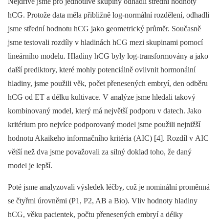
Nejdříve jsme pro jednotlivé skupiny odhadli střední hodnoty
hCG. Protože data měla přibližně log-normální rozdělení, odhadli
jsme střední hodnotu hCG jako geometrický průměr. Současně
jsme testovali rozdíly v hladinách hCG mezi skupinami pomocí
lineárního modelu. Hladiny hCG byly log-transformovány a jako
další prediktory, které mohly potenciálně ovlivnit hormonální
hladiny, jsme použili věk, počet přenesených embryí, den odběru
hCG od ET a délku kultivace. V analýze jsme hledali takový
kombinovaný model, který má největší podporu v datech. Jako
kritérium pro nejvíce podporovaný model jsme použili nejnižší
hodnotu Akaikeho informačního kritéria (AIC) [4]. Rozdíl v AIC
větší než dva jsme považovali za silný doklad toho, že daný
model je lepší.
Poté jsme analyzovali výsledek léčby, což je nominální proměnná
se čtyřmi úrovněmi (P1, P2, AB a Bio). Vliv hodnoty hladiny
hCG, věku pacientek, počtu přenesených embryí a délky