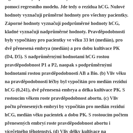
pomocí regresního modelu. Jde tedy o rezidua hCG. Nulové
hodnoty vyznačují průměrné hodnoty pro všechny pacientky.
Záporné hodnoty vyznačují podprůměrné hodnoty hCG,
kladné vyznačují nadprůměrné hodnoty. Pravděpodobnosti
byly vypočítány pro pacientky ve věku 33 let (medián), pro
dvě přenesená embrya (medián) a pro dobu kultivace PK
(D4, D5). S nadprůměrnými hodnotami hCG rostou
pravděpodobnost P1 a P2, naopak s podprůměrnými
hodnotami rostou pravděpodobnosti AB a Bio. (b) Vliv věku
na pravděpodobnosti léčby byl vypočítán pro medián reziduí
hCG (0,241), dvě přenesená embrya a délka kultivace PK. S
rostoucím věkem roste pravděpodobnost abortu. (c) Vliv
počtu přenesených embryí by vypočítán pro medián reziduí
hCG, medián věku pacientek a dobu PK. S rostoucím počtem
přenesených embryí roste pravděpodobnost abortu i
vícečetného těhotenství. (d) Vliv délky kultivace na