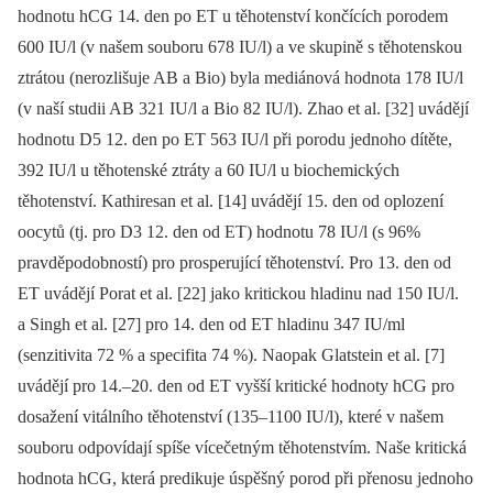
hodnotu hCG 14. den po ET u těhotenství končících porodem
600 IU/l (v našem souboru 678 IU/l) a ve skupině s těhotenskou
ztrátou (nerozlišuje AB a Bio) byla mediánová hodnota 178 IU/l
(v naší studii AB 321 IU/l a Bio 82 IU/l). Zhao et al. [32] uvádějí
hodnotu D5 12. den po ET 563 IU/l při porodu jednoho dítěte,
392 IU/l u těhotenské ztráty a 60 IU/l u biochemických
těhotenství. Kathiresan et al. [14] uvádějí 15. den od oplození
oocytů (tj. pro D3 12. den od ET) hodnotu 78 IU/l (s 96%
pravděpodobností) pro prosperující těhotenství. Pro 13. den od
ET uvádějí Porat et al. [22] jako kritickou hladinu nad 150 IU/l.
a Singh et al. [27] pro 14. den od ET hladinu 347 IU/ml
(senzitivita 72 % a specifita 74 %). Naopak Glatstein et al. [7]
uvádějí pro 14.–20. den od ET vyšší kritické hodnoty hCG pro
dosažení vitálního těhotenství (135–1100 IU/l), které v našem
souboru odpovídají spíše vícečetným těhotenstvím. Naše kritická
hodnota hCG, která predikuje úspěšný porod při přenosu jednoho