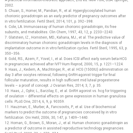
A practical information-theoretic approach, 2nd ed. New York, USA: Springer,
2002.
5. Chuan, S., Homer, M., Pandian, R., et al. Hyperglycosylated human
chorionic gonadotropin as an early predictor of pregnancy outcomes after
in vitro fertilization. Fertil Steril, 2014, 101, p. 392–398.
6. Cole, LA. Immunoassay of human chorionic gonadotropin, its free
subunits, and metabolites. Clin Chem, 1997, 43, 12, p. 2233–2243.
7. Glatstein, IZ., Hornstein, MD., Kahana, MJ., et al. The predictive value of
discriminatory human chorionic gonadotropin levels in the diagnosis of
implantation outcome in in vitro fertilization cycles. Fertil Steril, 1995, 63, p.
350–356.
8. Gold, RS., Azem, F., Yovel, I., et al. Does ICSI affect early serum beta-HCG
in pregnancies achieved after IVF? Hum Reprod, 2000, 15, p. 1221–1224.
9. Haas, J., Kedem, A., Machtinger, R., et al. HCG (1500IU) administration on
day 3 after oocytes retrieval, following GnRH-agonist trigger for final
follicular maturation, results in high sufficient mid luteal progesterone
levels –⁠ a proof of concept. J Ovarian Res, 2014, 3, 7, p. 35.
10. Haas, J., Ophir, L., Barzilay, E., et al. GnRH agonist vs. hcg for triggering
of ovulation –⁠ differential effects on gene expression in human granulosa
cells. PLoS One, 2014, 6, 9, p. 90359.
11. Hauzman, E., Murber, A., Fancsovits, P., et al. Use of biochemical
markers to predict the outcome of pregnancies conceived by in vitro
fertilization. Orv Hetil, 2006, 30, 147, p. 1409–1440.
12. Homan, G., Brown, S., Moran, J., et al. Human chorionic gonadotropin as
a predictor of outcome in assisted reproductive technology pregnancies.