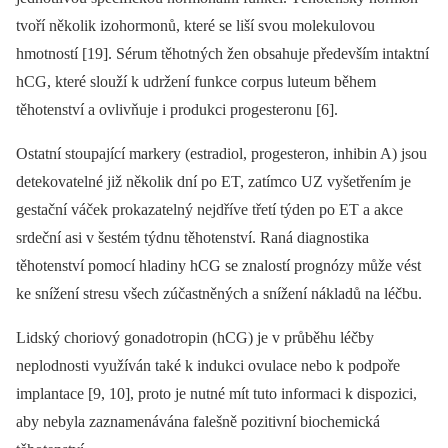
tvoří několik izohormonů, které se liší svou molekulovou
hmotností [19]. Sérum těhotných žen obsahuje především intaktní
hCG, které slouží k udržení funkce corpus luteum během
těhotenství a ovlivňuje i produkci progesteronu [6].
Ostatní stoupající markery (estradiol, progesteron, inhibin A) jsou
detekovatelné již několik dní po ET, zatímco UZ vyšetřením je
gestační váček prokazatelný nejdříve třetí týden po ET a akce
srdeční asi v šestém týdnu těhotenství. Raná diagnostika
těhotenství pomocí hladiny hCG se znalostí prognózy může vést
ke snížení stresu všech zúčastněných a snížení nákladů na léčbu.
Lidský choriový gonadotropin (hCG) je v průběhu léčby
neplodnosti využíván také k indukci ovulace nebo k podpoře
implantace [9, 10], proto je nutné mít tuto informaci k dispozici,
aby nebyla zaznamenávána falešně pozitivní biochemická