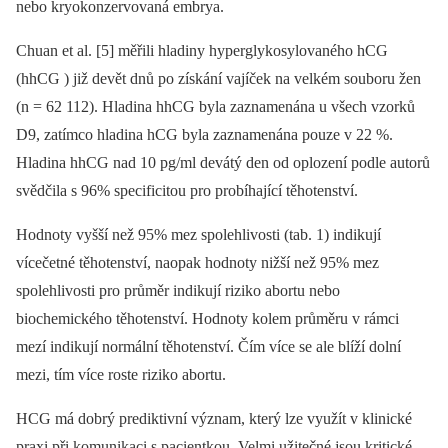
nebo kryokonzervovaná embrya.
Chuan et al. [5] měřili hladiny hyperglykosylovaného hCG
(hhCG ) již devět dnů po získání vajíček na velkém souboru žen
(n = 62 112). Hladina hhCG byla zaznamenána u všech vzorků
D9, zatímco hladina hCG byla zaznamenána pouze v 22 %.
Hladina hhCG nad 10 pg/ml devátý den od oplození podle autorů
svědčila s 96% specificitou pro probíhající těhotenství.
Hodnoty vyšší než 95% mez spolehlivosti (tab. 1) indikují
vícečetné těhotenství, naopak hodnoty nižší než 95% mez
spolehlivosti pro průměr indikují riziko abortu nebo
biochemického těhotenství. Hodnoty kolem průměru v rámci
mezí indikují normální těhotenství. Čím více se ale blíží dolní
mezi, tím více roste riziko abortu.
HCG má dobrý prediktivní význam, který lze využít v klinické
praxi při komunikaci s pacientkou. Velmi užitečné jsou kritické