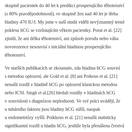
skupině pacientek do 40 let k predikci prosperujícího těhotenství
(s 80% pravděpodobností), ve skupině žen nad 40 let je třeba
hladiny 470 IU/l. My jsme v naší studii viděli nevýznamný trend
poklesu hCG se vzrůstajícím věkem pacientky. Porat et al. [22]
zjistili, že ani délka těhotenství, ani způsob porodu nebo váha
novorozence nesouvisí s iniciální hladinou prosperujícího
těhotenství.
Ve starších publikacích se zkoumalo, zda hladina hCG souvisí
s metodou oplození, ale Gold et al. [8] ani Poikeus et al. [21]
nenašli rozdíl v hladině hCG po oplození klasickou metodou
nebo ICSI. Singh et al.[26] hledali rozdíly v hladinách hCG
v souvislosti s diagnózou neplodnosti. Ve své práci uvádějí, že
u tubárního faktoru jsou hladiny hCG nižší, naopak
u endometriózy vyšší. Poikkeus et al. [21] nenašli statisticky
signifikantní rozdíl u hladin hCG, jestliže byla přenášena čerstvá