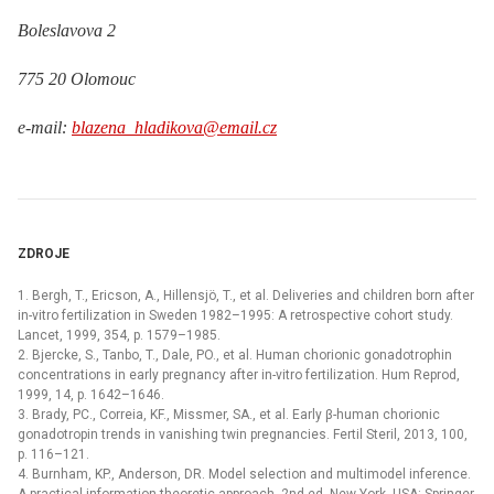
Boleslavova 2
775 20 Olomouc
e-mail:
blazena_hladikova@email.cz
ZDROJE
1. Bergh, T., Ericson, A., Hillensjö, T., et al. Deliveries and children born after
in-vitro fertilization in Sweden 1982–1995: A retrospective cohort study.
Lancet, 1999, 354, p. 1579–1985.
2. Bjercke, S., Tanbo, T., Dale, PO., et al. Human chorionic gonadotrophin
concentrations in early pregnancy after in-vitro fertilization. Hum Reprod,
1999, 14, p. 1642–1646.
3. Brady, PC., Correia, KF., Missmer, SA., et al. Early β-human chorionic
gonadotropin trends in vanishing twin pregnancies. Fertil Steril, 2013, 100,
p. 116–121.
4. Burnham, KP., Anderson, DR. Model selection and multimodel inference.