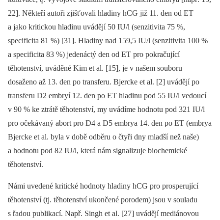
22]. Někteří autoři zjišťovali hladiny hCG již 11. den od ET
a jako kritickou hladinu uvádějí 50 IU/l (senzitivita 75 %,
specificita 81 %) [31]. Hladiny nad 159,5 IU/l (senzitivita 100 %
a specificita 83 %) jedenáctý den od ET pro pokračující
těhotenství, uváděné Kim et al. [15], je v našem souboru
dosaženo až 13. den po transferu. Bjercke et al. [2] uvádějí po
transferu D2 embryí 12. den po ET hladinu pod 55 IU/l vedoucí
v 90 % ke ztrátě těhotenství, my uvádíme hodnotu pod 321 IU/l
pro očekávaný abort pro D4 a D5 embrya 14. den po ET (embrya
Bjercke et al. byla v době odběru o čtyři dny mladší než naše)
a hodnotu pod 82 IU/l, která nám signalizuje biochemické
těhotenství.
Námi uvedené kritické hodnoty hladiny hCG pro prosperující
těhotenství (tj. těhotenství ukončené porodem) jsou v souladu
s řadou publikací. Např. Singh et al. [27] uvádějí mediánovou