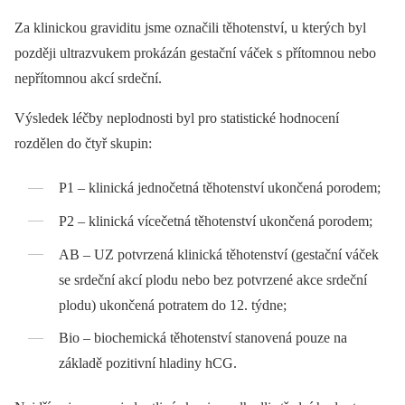
Za klinickou graviditu jsme označili těhotenství, u kterých byl
později ultrazvukem prokázán gestační váček s přítomnou nebo
nepřítomnou akcí srdeční.
Výsledek léčby neplodnosti byl pro statistické hodnocení
rozdělen do čtyř skupin:
P1 –⁠ klinická jednočetná těhotenství ukončená porodem;
P2 –⁠ klinická vícečetná těhotenství ukončená porodem;
AB –⁠ UZ potvrzená klinická těhotenství (gestační váček
se srdeční akcí plodu nebo bez potvrzené akce srdeční
plodu) ukončená potratem do 12. týdne;
Bio –⁠ biochemická těhotenství stanovená pouze na
základě pozitivní hladiny hCG.