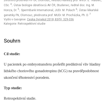
životního prostředí PřF UP, Olomouc, vedoucí katedry prof. MVDr. E. Tkadlec,
4
CSc.
; Ústav biologie obratlovců AV ČR, Studenec, ředitel doc. Ing. M.
5
6
Honza, Dr.
; SpermBank International, JUDr. M. Polach
; Ústav lékařské
7
genetiky FN, Olomouc, přednosta prof. MUDr. M. Procházka, Ph. D.
Vyšlo v časopise:
Ceska Gynekol 2018; 83(5): 329-336
Kategorie: Retrospektivní studie
Souhrn
Cíl studie:
U pacientek po embryotransferu prošetřit prediktivní vliv hladiny
lidského choriového gonadotropinu (hCG) na pravděpodobnost
ukončení těhotenství porodem.
Typ studie:
Retrospektivní studie.