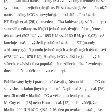
[3] popsali nižší nárůst hladiny hCG za dva dny u těhotenství se
syndromem mizejícího dvojčete. Přesto uzavírají, že ani přes nižší
nárůst hladiny hCG se nevylučuje porod dítěte. Pro 14. den po
ET Singh et al. [26] (neuvedena délka kultivace, tj. stáří embrya)
stanovili mediány rozlišující jednočetné, dvojčetné i trojčetné
těhotenství (502 IU/l vs. 1093 IU/l vs. 2160 IU/l, p < 0,05), což
koreluje s našimi výsledky odběru 14. den po ET (moruly
a blastocysty) při porodu jednočetných a dvojčetných těhotenství
(678 IU/l vs. 1070 IU/l). Hladiny hCG se liší i v jednotlivých
státech, v závislosti na populačních rozdílech a různě zvolených
dnech odběru a délce kultivace embryí.
Publikovány byly i práce, které dávají zjištěnou hladinu hCG do
souvislosti s řadou jiných parametrů. Například Singh et al. [26]
nenašli rozdíl v hladině hCG a věkem pacientky na rozdíl od
McCoy et al. [18] nebo Homan et al. [12], kteří uvádějí, že
hladina 200 IU/l hCG zjištěná 16. den po ovulaci postačuje ve