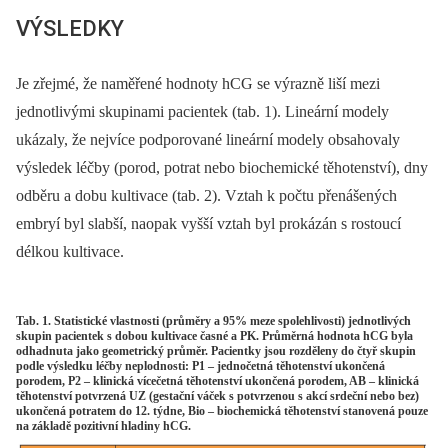
VÝSLEDKY
Je zřejmé, že naměřené hodnoty hCG se výrazně liší mezi
jednotlivými skupinami pacientek (tab. 1). Lineární modely
ukázaly, že nejvíce podporované lineární modely obsahovaly
výsledek léčby (porod, potrat nebo biochemické těhotenství), dny
odběru a dobu kultivace (tab. 2). Vztah k počtu přenášených
embryí byl slabší, naopak vyšší vztah byl prokázán s rostoucí
délkou kultivace.
Tab. 1. Statistické vlastnosti (průměry a 95% meze spolehlivosti) jednotlivých
skupin pacientek s dobou kultivace časné a PK. Průměrná hodnota hCG byla
odhadnuta jako geometrický průměr. Pacientky jsou rozděleny do čtyř skupin
podle výsledku léčby neplodnosti: P1 – jednočetná těhotenství ukončená
porodem, P2 – klinická vícečetná těhotenství ukončená porodem, AB – klinická
těhotenství potvrzená UZ (gestační váček s potvrzenou s akcí srdeční nebo bez)
ukončená potratem do 12. týdne, Bio – biochemická těhotenství stanovená pouze
na základě pozitivní hladiny hCG.