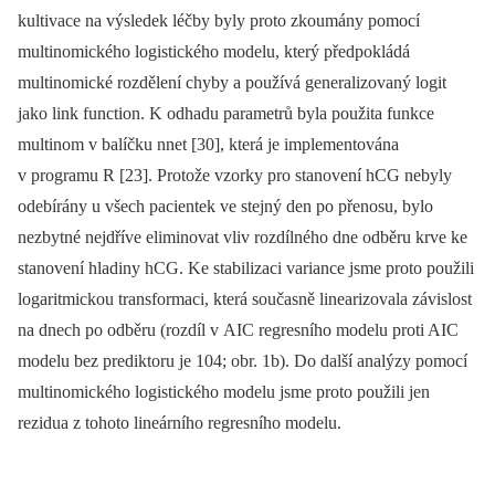
kultivace na výsledek léčby byly proto zkoumány pomocí
multinomického logistického modelu, který předpokládá
multinomické rozdělení chyby a používá generalizovaný logit
jako link function. K odhadu parametrů byla použita funkce
multinom v balíčku nnet [30], která je implementována
v programu R [23]. Protože vzorky pro stanovení hCG nebyly
odebírány u všech pacientek ve stejný den po přenosu, bylo
nezbytné nejdříve eliminovat vliv rozdílného dne odběru krve ke
stanovení hladiny hCG. Ke stabilizaci variance jsme proto použili
logaritmickou transformaci, která současně linearizovala závislost
na dnech po odběru (rozdíl v AIC regresního modelu proti AIC
modelu bez prediktoru je 104; obr. 1b). Do další analýzy pomocí
multinomického logistického modelu jsme proto použili jen
rezidua z tohoto lineárního regresního modelu.