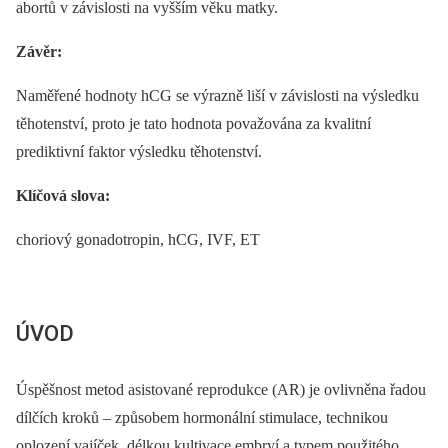
abortů v závislosti na vyšším věku matky.
Závěr:
Naměřené hodnoty hCG se výrazně liší v závislosti na výsledku
těhotenství, proto je tato hodnota považována za kvalitní
prediktivní faktor výsledku těhotenství.
Klíčová slova:
choriový gonadotropin, hCG, IVF, ET
ÚVOD
Úspěšnost metod asistované reprodukce (AR) je ovlivněna řadou
dílčích kroků –⁠ způsobem hormonální stimulace, technikou
oplození vajíček, délkou kultivace embryí a typem použitého