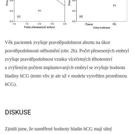
Věk pacientek zvyšuje pravděpodobnost abortu na úkor
pravděpodobnosti otěhotnění (obr. 2b). Počet přenesených embryí
zvyšuje pravděpodobnost vzniku vícečetných těhotenství
a zvýšeným počtem implantovaných embryí se zvyšuje hodnota
hladiny hCG (tento vliv je ale už v modelu vysvětlen proměnnou
hCG).
DISKUSE
Zjistili jsme, že naměřené hodnoty hladin hCG mají silný