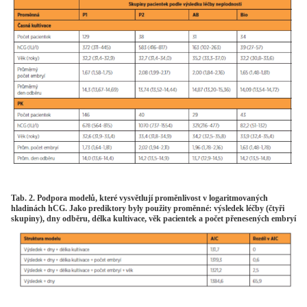
Tab. 2. Podpora modelů, které vysvětlují proměnlivost v logaritmovaných
hladinách hCG. Jako prediktory byly použity proměnné: výsledek léčby (čtyři
skupiny), dny odběru, délka kultivace, věk pacientek a počet přenesených embryí