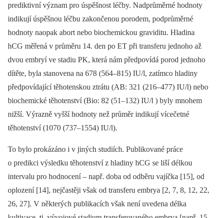
prediktivní význam pro úspěšnost léčby. Nadprůměrné hodnoty
indikují úspěšnou léčbu zakončenou porodem, podprůměrné
hodnoty naopak abort nebo biochemickou graviditu. Hladina
hCG měřená v průměru 14. den po ET při transferu jednoho až
dvou embryí ve stadiu PK, která nám předpovídá porod jednoho
dítěte, byla stanovena na 678 (564–815) IU/l, zatímco hladiny
předpovídající těhotenskou ztrátu (AB: 321 (216–477) IU/l) nebo
biochemické těhotenství (Bio: 82 (51–132) IU/l ) byly mnohem
nižší. Výrazně vyšší hodnoty než průměr indikují vícečetné
těhotenství (1070 (737–1554) IU/l).
To bylo prokázáno i v jiných studiích. Publi­kované práce
o predikci výsledku těhotenství z hladiny hCG se liší délkou
intervalu pro hodnocení –⁠ např. doba od odběru vajíčka [15], od
oplození [14], nejčastěji však od transferu embrya [2, 7, 8, 12, 22,
26, 27]. V některých publikacích však není uvedena délka
kultivace, tj. vývojové stadium transferovaného embrya [např. 15,