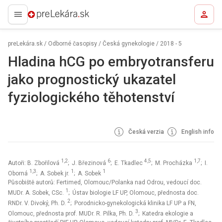
preLekára.sk
preLekára.sk
/
Odborné časopisy
/
Česká gynekologie
/
2018 - 5
Hladina hCG po embryotransferu
jako prognostický ukazatel
fyziologického těhotenství
Česká verzia
English info
1,2
6
4,5
1,7
Autoři: B. Zbořilová
; J. Březinová
; E. Tkadlec
; M. Procházka
; I.
1,3
1
1
Oborná
; A. Sobek jr.
; A. Sobek
Působiště autorů: Fertimed, Olomouc/Polanka nad Odrou, vedoucí doc.
1
MUDr. A. Sobek, CSc.
; Ústav biologie LF UP, Olomouc, přednosta doc.
2
RNDr. V. Divoký, Ph. D.
; Porodnicko-gynekologická klinika LF UP a FN,
3
Olomouc, přednosta prof. MUDr. R. Pilka, Ph. D.
; Katedra ekologie a