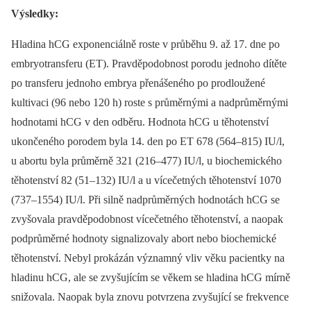
Výsledky
:
Hladina hCG exponenciálně roste v průběhu 9. až 17. dne po
embryotransferu (ET). Pravděpodobnost porodu jednoho dítěte
po transferu jednoho embrya přenášeného po prodloužené
kultivaci (96 nebo 120 h) roste s průměrnými a nadprůměrnými
hodnotami hCG v den odběru. Hodnota hCG u těhotenství
ukončeného porodem byla 14. den po ET 678 (564–815) IU/l,
u abortu byla průměrně 321 (216–477) IU/l, u biochemického
těhotenství 82 (51–132) IU/l a u vícečetných těhotenství 1070
(737–1554) IU/l. Při silně nadprůměrných hodnotách hCG se
zvyšovala pravděpodobnost vícečetného těhotenství, a naopak
podprůměrné hodnoty signalizovaly abort nebo biochemické
těhotenství. Nebyl prokázán významný vliv věku pacientky na
hladinu hCG, ale se zvyšujícím se věkem se hladina hCG mírně
snižovala. Naopak byla znovu potvrzena zvyšující se frekvence