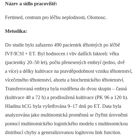
Název a sídlo pracoviště:
Fertimed, centrum pro léčbu neplodnosti, Olomouc.
Metodika:
Do studie bylo zařazeno 490 pacientek těhotných po léčbě
IVF/ICSI + ET. Byl hodnocen i vliv dalších faktorů: věku
(pacientky 20–50 let), počtu přenesených embryí (jedno, dvě
a více) a délky kultivace na pravděpodobnost vzniku těhotenství,
vícečetného těhotenství, abortu a biochemického těhotenství.
Transferovaná embrya byla rozdělena do dvou skupin –⁠ časná
(kultivace 48 a 72 h) a prodloužená kultivace (PK 96 a 120 h).
Hladina hCG byla vyšetřována 9–17 dnů po ET. Data byla
analyzována jako multinomická proměnná se čtyřmi úrovněmi
pomocí multinomického logistického modelu s multinomickou
distribucí chyby a generalizovanou logitovou link function.