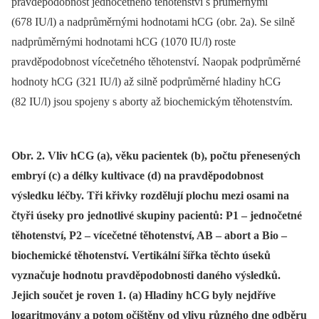
pravděpodobnost jednočetného těhotenství s průměrnými
(678 IU/l) a nadprůměrnými hodnotami hCG (obr. 2a). Se silně
nadprůměrnými hodnotami hCG (1070 IU/l) roste
pravděpodobnost vícečetného těhotenství. Naopak podprůměrné
hodnoty hCG (321 IU/l) až silně podprůměrné hladiny hCG
(82 IU/l) jsou spojeny s aborty až biochemickým těhotenstvím.
Obr. 2. Vliv hCG (a), věku pacientek (b), počtu přenesených
embryí (c) a délky kultivace (d) na pravděpodobnost
výsledku léčby. Tři křivky rozdělují plochu mezi osami na
čtyři úseky pro jednotlivé skupiny pacientů: P1 – jednočetné
těhotenství, P2 – vícečetné těhotenství, AB – abort a Bio –
biochemické těhotenství. Vertikální šířka těchto úseků
vyznačuje hodnotu pravděpodobnosti daného výsledků.
Jejich součet je roven 1. (a) Hladiny hCG byly nejdříve
logaritmovány a potom očištěny od vlivu různého dne odběru