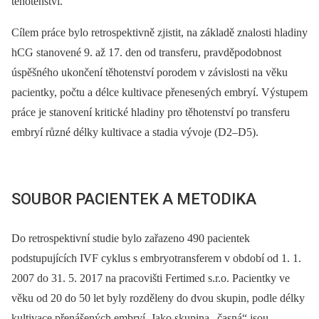
těhotenství.
Cílem práce bylo retrospektivně zjistit, na základě znalosti hladiny
hCG stanovené 9. až 17. den od transferu, pravděpodobnost
úspěšného ukončení těhotenství porodem v závislosti na věku
pacientky, počtu a délce kultivace přenesených embryí. Výstupem
práce je stanovení kritické hladiny pro těhotenství po transferu
embryí různé délky kultivace a stadia vývoje (D2–D5).
SOUBOR PACIENTEK A METODIKA
Do retrospektivní studie bylo zařazeno 490 pacientek
podstupujících IVF cyklus s embryotransferem v období od 1. 1.
2007 do 31. 5. 2017 na pracovišti Fertimed s.r.o. Pacientky ve
věku od 20 do 50 let byly rozděleny do dvou skupin, podle délky
kultivace přenášených embryí, Jako skupina „časná“ jsou