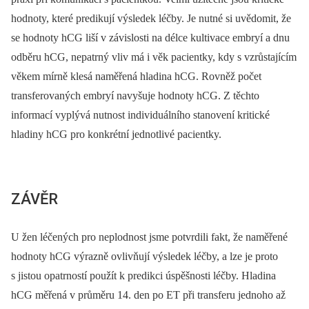
hodnoty, které predikují výsledek léčby. Je nutné si uvědomit, že
se hodnoty hCG liší v závislosti na délce kultivace embryí a dnu
odběru hCG, nepatrný vliv má i věk pacientky, kdy s vzrůstajícím
věkem mírně klesá naměřená hladina hCG. Rovněž počet
transferovaných embryí navyšuje hodnoty hCG. Z těchto
informací vyplývá nutnost individuálního stanovení kritické
hladiny hCG pro konkrétní jednotlivé pacientky.
ZÁVĚR
U žen léčených pro neplodnost jsme potvrdili fakt, že naměřené
hodnoty hCG výrazně ovlivňují výsledek léčby, a lze je proto
s jistou opatrností použít k predikci úspěšnosti léčby. Hladina
hCG měřená v průměru 14. den po ET při transferu jednoho až