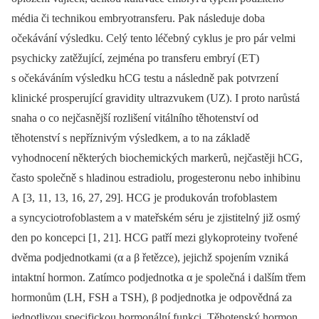
média či technikou embryotransferu. Pak následuje doba
očekávání výsledku. Celý tento léčebný cyklus je pro pár velmi
psychicky zatěžující, zejména po transferu embryí (ET)
s očekáváním výsledku hCG testu a následně pak potvrzení
klinické prosperující gravidity ultrazvukem (UZ). I proto narůstá
snaha o co nejčasnější rozlišení vitálního těhotenství od
těhotenství s nepříznivým výsledkem, a to na základě
vyhodnocení některých biochemických markerů, nejčastěji hCG,
často společně s hladinou estradiolu, progesteronu nebo inhibinu
A [3, 11, 13, 16, 27, 29]. HCG je produkován trofoblastem
a syncyciotrofoblastem a v mateřském séru je zjistitelný již osmý
den po koncepci [1, 21]. HCG patří mezi glykoproteiny tvořené
dvěma podjednotkami (α a β řetězce), jejichž spojením vzniká
intaktní hormon. Zatímco podjednotka α je společná i dalším třem
hormonům (LH, FSH a TSH), β podjednotka je odpovědná za
jednotlivou specifickou hormonální funkci. Těhotenský hormon