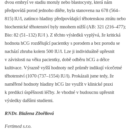
dvou embryí ve stadiu moruly nebo blastocysty, která nám
předpovídá porod jednoho dítěte, byla stanovena na 678 (564–
815) IU/l, zatímco hladiny předpovídající těhotenskou ztrátu nebo
biochemické těhotenství byly mnohem nižší (AB: 321 (216–477);
Bio: 82 (51–132) IU/l ). Z těchto výsledků vyplývá, že kritická
hodnota hCG rozdělující pacientky s porodem a bez porodu se
nachází zhruba kolem 500 IU/l. Lze ji individuálně upřesnit
v závislosti na věku pacientky, době odběru hCG a délce
kultivace. Výrazně vyšší hodnoty než průměr indikují vícečetné
těhotenství (1070 (737–1554) IU/l). Prokázali jsme tedy, že
naměřené hodnoty hladiny hCG lze využít v klinické praxi
k predikci úspěšnosti léčby. Je vhodné v budoucnu upřesnit
výsledky dalšími studiemi.
RNDr. Blažena Zbořilová
Fertimed s.r.o.