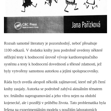
Rozsah samotné literatury je pozoruhodný, neboť přesahuje
1100 odkazů. V dodatku knihy jsou podrobně uvedeny některé
stěžejní testy k hodnocení úrovně vývoje kardiorespiračního
systému a testy k hodnocení dovedností a tělesné zdatnosti, jež
byly vytvořeny samotnou autorkou a jejími spolupracovníky.
Ráda bych uvedla alespoň několik zajímavostí, které mě při čtení
knihy zaujaly. Autorka se podrobně zabývá aktuálním tématem
tzv. fetálního naprogramování a jeho vlivu nejen na období
kojenecké, ale i později v průběhu života. Tato problematika byla
řešena na experimentálním modelu s použitím laboratorních