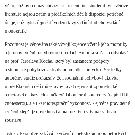
věku, což bylo u nás potvrzeno i recentními studiemi. Ve světové
literatuře nejsou zatím u předškolních dětí k dispozici potřebné
údaje, což bylo zřejmě důvodem k vyžádání druhého vydání
monografie.
Pozornost je věnována také vývoji kojence včetně jeho motoriky
a jeho ovlivnění pohybovou stimulací. Autorka se často odvolává
na prof. Jaroslava Kocha, který byl zastáncem podpory
a stimulace pohybové aktivity od nejútlejšího věku. Výsledky
autorčiny studie prokázaly, že i spontánní pohybová aktivita
u předškolních dětí může ovlivňovat nejen antropometrické
a motorické ukazatele a některé laboratorní parametry (např. HDL
cholesterol), ale i kardiorespirační výkonnost. Zejména pravidelné
cvičení zlepšuje dovednosti a má pozitivní vliv na svalovou
soustavu.
Jedna z kapitol se zabývá navržením metodik antropometrických