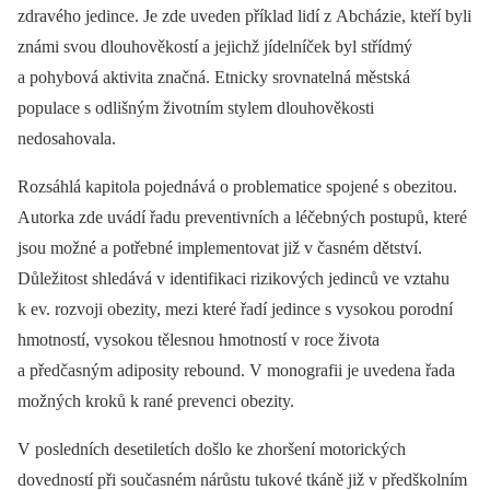
zdravého jedince. Je zde uveden příklad lidí z Abcházie, kteří byli
známi svou dlouhověkostí a jejichž jídelníček byl střídmý
a pohybová aktivita značná. Etnicky srovnatelná městská
populace s odlišným životním stylem dlouhověkosti
nedosahovala.
Rozsáhlá kapitola pojednává o problematice spojené s obezitou.
Autorka zde uvádí řadu preventivních a léčebných postupů, které
jsou možné a potřebné implementovat již v časném dětství.
Důležitost shledává v identifikaci rizikových jedinců ve vztahu
k ev. rozvoji obezity, mezi které řadí jedince s vysokou porodní
hmotností, vysokou tělesnou hmotností v roce života
a předčasným adiposity rebound. V monografii je uvedena řada
možných kroků k rané prevenci obezity.
V posledních desetiletích došlo ke zhoršení motorických
dovedností při současném nárůstu tukové tkáně již v předškolním