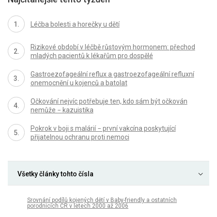
Léčba bolesti a horečky u dětí
Rizikové období v léčbě růstovým hormonem: přechod
mladých pacientů k lékařům pro dospělé
Gastroezofageální reflux a gastroezofageální refluxní
onemocnění u kojenců a batolat
Očkování nejvíc potřebuje ten, kdo sám být očkován
nemůže − kazuistika
Pokrok v boji s malárií − první vakcína poskytující
přijatelnou ochranu proti nemoci
Všetky články tohto čísla
Srovnání podílů kojených dětí v Baby-friendly a ostatních
porodnicích ČR v letech 2000 až 2006