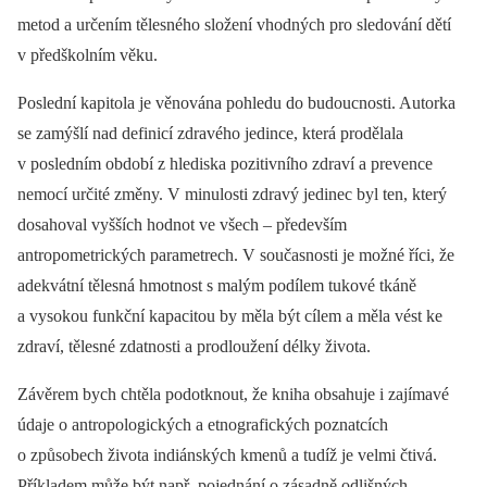
metod a určením tělesného složení vhodných pro sledování dětí
v předškolním věku.
Poslední kapitola je věnována pohledu do budoucnosti. Autorka
se zamýšlí nad definicí zdravého jedince, která prodělala
v posledním období z hlediska pozitivního zdraví a prevence
nemocí určité změny. V minulosti zdravý jedinec byl ten, který
dosahoval vyšších hodnot ve všech –⁠ především
antropometrických parametrech. V současnosti je možné říci, že
adekvátní tělesná hmotnost s malým podílem tukové tkáně
a vysokou funkční kapacitou by měla být cílem a měla vést ke
zdraví, tělesné zdatnosti a prodloužení délky života.
Závěrem bych chtěla podotknout, že kniha obsahuje i zajímavé
údaje o antropologických a etnografických poznatcích
o způsobech života indiánských kmenů a tudíž je velmi čtivá.
Příkladem může být např. pojednání o zásadně odlišných