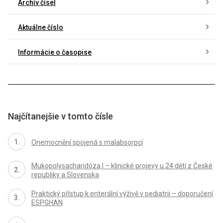
Archív čísel
Aktuálne číslo
Informácie o časopise
Najčítanejšie v tomto čísle
Onemocnění spojená s malabsorpcí
Mukopolysacharidóza I – klinické projevy u 24 dětí z České
republiky a Slovenska
Praktický přístup k enterální výživě v pediatrii – doporučení
ESPGHAN