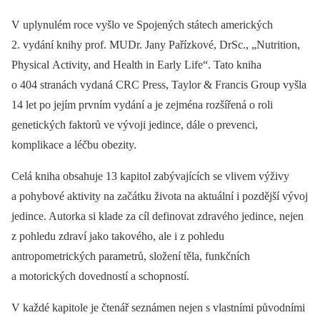
V uplynulém roce vyšlo ve Spojených státech amerických
2. vydání knihy prof. MUDr. Jany Pařízkové, DrSc., „Nutrition,
Physical Activity, and Health in Early Life“. Tato kniha
o 404 stranách vydaná CRC Press, Taylor & Francis Group vyšla
14 let po jejím prvním vydání a je zejména rozšířená o roli
genetických faktorů ve vývoji jedince, dále o prevenci,
komplikace a léčbu obezity.
Celá kniha obsahuje 13 kapitol zabývajících se vlivem výživy
a pohybové aktivity na začátku života na aktuální i pozdější vývoj
jedince. Autorka si klade za cíl definovat zdravého jedince, nejen
z pohledu zdraví jako takového, ale i z pohledu
antropometrických parametrů, složení těla, funkčních
a motorických dovedností a schopností.
V každé kapitole je čtenář seznámen nejen s vlastními původními