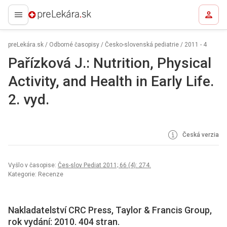
preLekára.sk
preLekára.sk
/
Odborné časopisy
/
Česko-slovenská pediatrie
/
2011 - 4
Pařízková J.: Nutrition, Physical
Activity, and Health in Early Life.
2. vyd.
Česká verzia
Vyšlo v časopise:
Čes-slov Pediat 2011; 66 (4): 274.
Kategorie: Recenze
Nakladatelství CRC Press, Taylor & Francis Group,
rok vydání: 2010. 404 stran.