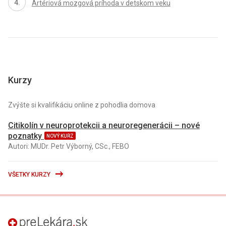
Artériová mozgová príhoda v detskom veku
Kurzy
Zvýšte si kvalifikáciu online z pohodlia domova
Citikolín v neuroprotekcii a neuroregenerácii – nové
poznatky
NOVÝ KURZ
Autori: MUDr. Petr Výborný, CSc., FEBO
VŠETKY KURZY
preLekára.sk