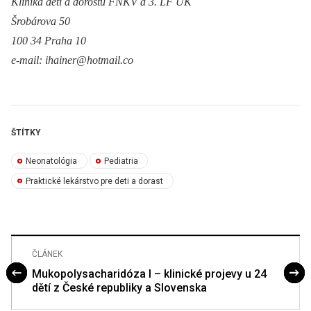
Klinika dětí a
dorostu FNKV a 3. LF UK
Šrobárova 50
100 34 Praha 10
e-mail: ihainer@hotmail.co
ŠTÍTKY
Neonatológia
Pediatria
Praktické lekárstvo pre deti a dorast
ČLÁNEK
Mukopolysacharidóza I – klinické projevy u 24
dětí z České republiky a Slovenska