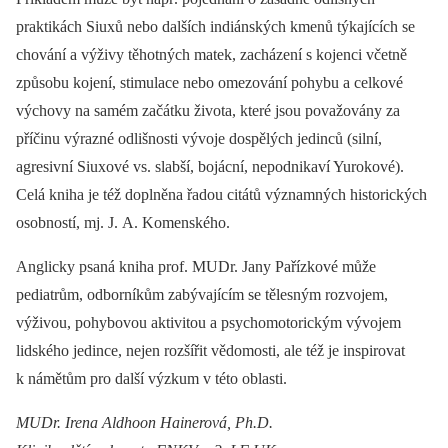
praktikách Siuxů nebo dalších indiánských kmenů týkajících se
chování a výživy těhotných matek, zacházení s kojenci včetně
způsobu kojení, stimulace nebo omezování pohybu a celkové
výchovy na samém začátku života, které jsou považovány za
příčinu výrazné odlišnosti vývoje dospělých jedinců (silní,
agresivní Siuxové vs. slabší, bojácní, nepodnikaví Yurokové).
Celá kniha je též doplněna řadou citátů významných historických
osobností, mj. J. A. Komenského.
Anglicky psaná kniha prof. MUDr. Jany Pařízkové může
pediatrům, odborníkům zabývajícím se tělesným rozvojem,
výživou, pohybovou aktivitou a psychomotorickým vývojem
lidského jedince, nejen rozšířit vědomosti, ale též je inspirovat
k námětům pro další výzkum v této oblasti.
MUDr. Irena Aldhoon Hainerová, Ph.D.