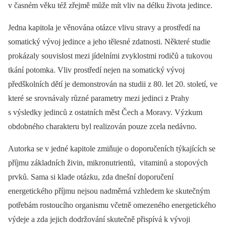
v časném věku též zřejmě může mít vliv na délku života jedince.
Jedna kapitola je věnována otázce vlivu stravy a prostředí na
somatický vývoj jedince a jeho tělesné zdatnosti. Některé studie
prokázaly souvislost mezi jídelními zvyklostmi rodičů a tukovou
tkání potomka. Vliv prostředí nejen na somatický vývoj
předškolních dětí je demonstrován na studii z 80. let 20. století, ve
které se srovnávaly různé parametry mezi jedinci z Prahy
s výsledky jedinců z ostatních měst Čech a Moravy. Výzkum
obdobného charakteru byl realizován pouze zcela nedávno.
Autorka se v jedné kapitole zmiňuje o doporučeních týkajících se
příjmu základních živin, mikronutrientů, vitaminů a stopových
prvků. Sama si klade otázku, zda dnešní doporučení
energetického příjmu nejsou nadměrná vzhledem ke skutečným
potřebám rostoucího organismu včetně omezeného energetického
výdeje a zda jejich dodržování skutečně přispívá k vývoji