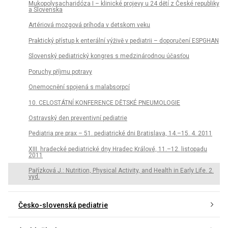
Mukopolysacharidóza I – klinické projevy u 24 dětí z České republiky
a Slovenska
Artériová mozgová príhoda v detskom veku
Praktický přístup k enterální výživě v pediatrii – doporučení ESPGHAN
Slovenský pediatrický kongres s medzinárodnou účasťou
Poruchy příjmu potravy
Onemocnění spojená s malabsorpcí
10. CELOSTÁTNÍ KONFERENCE DĚTSKÉ PNEUMOLOGIE
Ostravský den preventivní pediatrie
Pediatria pre prax – 51. pediatrické dni Bratislava, 14.–15. 4. 2011
XIII. hradecké pediatrické dny Hradec Králové, 11.–12. listopadu
2011
Pařízková J.: Nutrition, Physical Activity, and Health in Early Life. 2.
vyd.
Česko-slovenská pediatrie