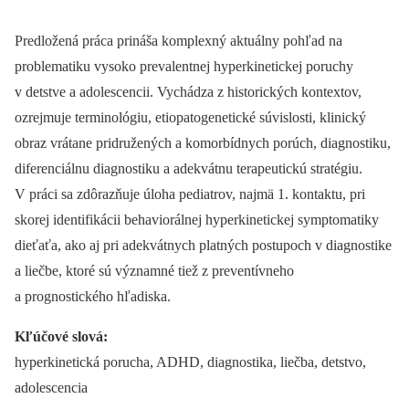
Predložená práca prináša komplexný aktuálny pohľad na
problematiku vysoko prevalentnej hyperkinetickej poruchy
v detstve a adolescencii. Vychádza z historických kontextov,
ozrejmuje terminológiu, etiopatogenetické súvislosti, klinický
obraz vrátane pridružených a komorbídnych porúch, diagnostiku,
diferenciálnu diagnostiku a adekvátnu terapeutickú stratégiu.
V práci sa zdôrazňuje úloha pediatrov, najmä 1. kontaktu, pri
skorej identifikácii behaviorálnej hyperkinetickej symptomatiky
dieťaťa, ako aj pri adekvátnych platných postupoch v diagnostike
a liečbe, ktoré sú významné tiež z preventívneho
a prognostického hľadiska.
Kľúčové slová:
hyperkinetická porucha, ADHD, diagnostika, liečba, detstvo,
adolescencia