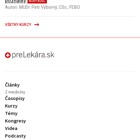
poznatky
NOVÝ KURZ
Autori: MUDr. Petr Výborný, CSc., FEBO
VŠETKY KURZY
preLekára.sk
Články
Z medicíny
Časopisy
Kurzy
Témy
Kongresy
Videa
Podcasty