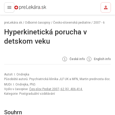
preLekára.sk
preLekára.sk
/
Odborné časopisy
/
Česko-slovenská pediatrie
/
2007 - 6
Hyperkinetická porucha v
detskom veku
České info
English info
Autoři: I. Ondrejka
Působiště autorů: Psychiatrická klinika JLF UK a MFN, Martin prednosta doc.
MUDr. I. Ondrejka, PhD.
Vyšlo v časopise:
Čes-slov Pediat 2007; 62 (6): 406-414.
Kategorie: Postgraduální vzdělávání
Souhrn