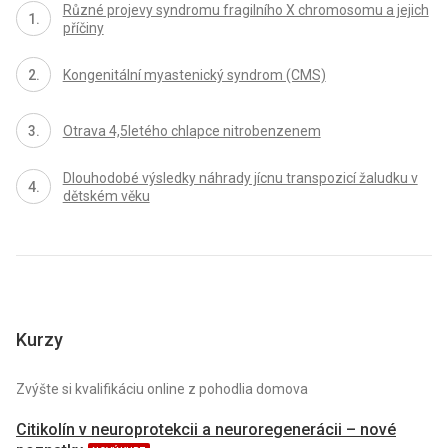
Různé projevy syndromu fragilního X chromosomu a jejich
příčiny
Kongenitální myastenický syndrom (CMS)
Otrava 4,5letého chlapce nitrobenzenem
Dlouhodobé výsledky náhrady jícnu transpozicí žaludku v
dětském věku
Kurzy
Zvýšte si kvalifikáciu online z pohodlia domova
Citikolín v neuroprotekcii a neuroregenerácii – nové