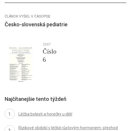
ČLÁNOK VYŠIEL V ČASOPISE
Česko-slovenská pediatrie
2007
Číslo
6
Najčítanejšie tento týždeň
Léčba bolesti a horečky u dětí
Rizikové období v léčbě růstovým hormonem: přechod