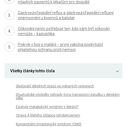
mladých pacientů k lékařům pro dospělé
Gastroezofageální reflux a gastroezofageální refluxní
onemocnění u kojenců a batolat
Očkování nejvíc potřebuje ten, kdo sám být očkován
nemůže − kazuistika
Pokrok v boji s malárií − první vakcína poskytující
přijatelnou ochranu proti nemoci
Všetky články tohto čísla
Sledování dětských úrazů ve vybraných regionech
Dlouhodobé výsledky náhrady jícnu transpozicí žaludku v dětském
věku
Existuje metabolický syndrom v dětství?
Otrava 4,5letého chlapce nitrobenzenem
Kongenitální myastenický syndrom (CMS)