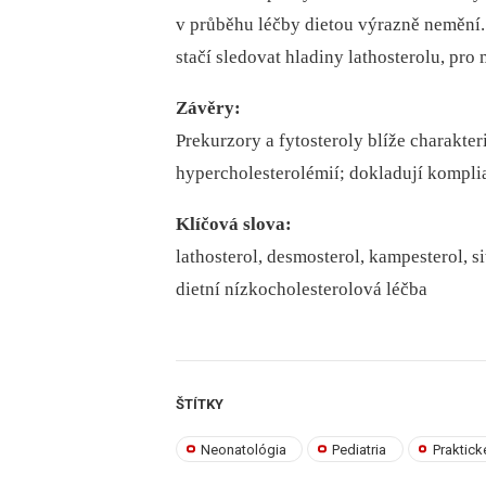
v průběhu léčby dietou výrazně nemění.
stačí sledovat hladiny lathosterolu, pr
Závěry:
Prekurzory a fytosteroly blíže charakteri
hypercholesterolémií; dokladují kompli
Klíčová slova:
lathosterol, desmosterol, kampesterol, si
dietní nízkocholesterolová léčba
ŠTÍTKY
Neonatológia
Pediatria
Praktick