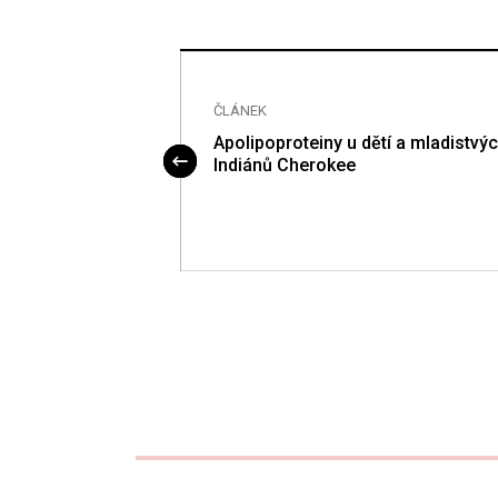
ČLÁNEK
gnostice a léčbě
Apolipoproteiny u dětí a mladistvý
ze u dětí?
Indiánů Cherokee