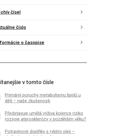
chív čísel
ktuálne číslo
nformácie o časopise
ítanejšie v tomto čísle
Primární poruchy metabolismu lipidů u
dětí – naše zkušenosti
Představuje umělá výživa kojence riziko
rozvoje aterosklerózy v pozdějším věku?
Potravinové doplňky s rybími oleji –