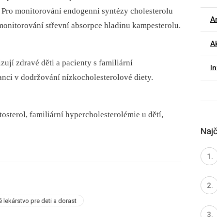
 Pro monitorování endogenní syntézy cholesterolu
Ar
o monitorování střevní absorpce hladinu kampesterolu.
A
zují zdravé děti a pacienty s familiární
I
anci v dodržování nízkocholesterolové diety.
tosterol, familiární hypercholesterolémie u dětí,
Najč
é lekárstvo pre deti a dorast