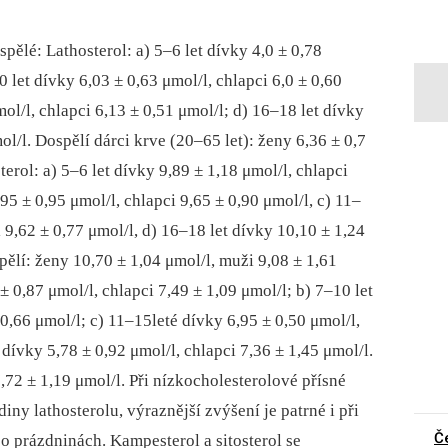
pělé: Lathosterol: a) 5–6 let dívky 4,0 ± 0,78
0 let dívky 6,03 ± 0,63 μmol/l, chlapci 6,0 ± 0,60
mol/l, chlapci 6,13 ± 0,51 μmol/l; d) 16–18 let dívky
ol/l. Dospělí dárci krve (20–65 let): ženy 6,36 ± 0,7
erol: a) 5–6 let dívky 9,89 ± 1,18 μmol/l, chlapci
95 ± 0,95 μmol/l, chlapci 9,65 ± 0,90 μmol/l, c) 11–
i 9,62 ± 0,77 μmol/l, d) 16–18 let dívky 10,10 ± 1,24
pělí: ženy 10,70 ± 1,04 μmol/l, muži 9,08 ± 1,61
 ± 0,87 μmol/l, chlapci 7,49 ± 1,09 μmol/l; b) 7–10 let
 0,66 μmol/l; c) 11–15leté dívky 6,95 ± 0,50 μmol/l,
 dívky 5,78 ± 0,92 μmol/l, chlapci 7,36 ± 1,45 μmol/l.
,72 ± 1,19 μmol/l. Při nízkocholesterolové přísné
iny lathosterolu, výraznější zvýšení je patrné i při
Č
 o prázdninách. Kampesterol a sitosterol se