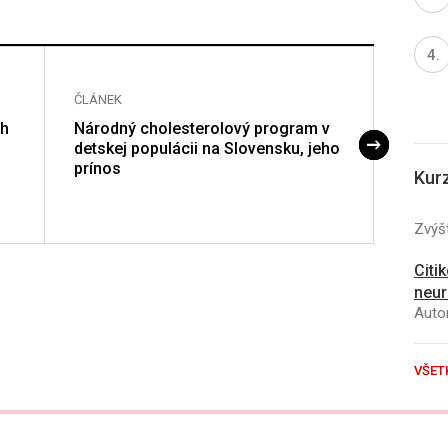
ČLÁNEK
ČLÁNE
ch
Národný cholesterolový program v
Výživ
detskej populácii na Slovensku, jeho
školn
prínos
Kur
Zvýšt
Citi
neur
Autor
VŠET