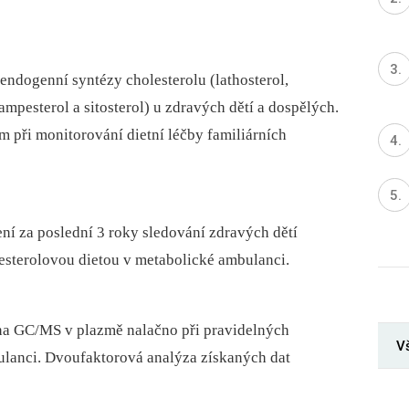
endogenní syntézy cholesterolu (lathosterol,
kampesterol a sitosterol) u zdravých dětí a dospělých.
 při monitorování dietní léčby familiárních
ní za poslední 3 roky sledování zdravých dětí
esterolovou dietou v metabolické ambulanci.
na GC/MS v plazmě nalačno při pravidelných
Vš
ulanci. Dvoufaktorová analýza získaných dat