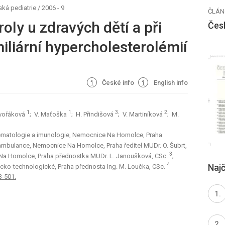
ká pediatrie
/
2006 - 9
ČLÁN
oly u zdravých dětí a při
Čes
miliární hypercholesterolémií
České info
English info
1
1
3
2
Dvořáková
; V. Maťoška
; H. Přindišová
; V. Martiníková
; M.
 hematologie a imunologie, Nemocnice Na Homolce, Praha
ambulance, Nemocnice Na Homolce, Praha ředitel MUDr. O. Šubrt,
3
Na Homolce, Praha přednostka MUDr. L. Janoušková, CSc.
;
4
Najč
icko-technologické, Praha přednosta Ing. M. Loučka, CSc.
3-501.