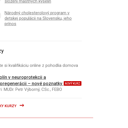
složení mastných kyselin
Národný cholesterolový program v
detskej populácii na Slovensku, jeho
prínos
K
ČLÁNEK
ové zvyklosti dětí mladšího
Primární poruchy meta
ího věku ve městě Plzeň
u dětí – naše zkušeno
zy
e si kvalifikáciu online z pohodlia domova
kolín v neuroprotekcii a
oregenerácii – nové poznatky
NOVÝ KURZ
i: MUDr. Petr Výborný, CSc., FEBO
KY KURZY