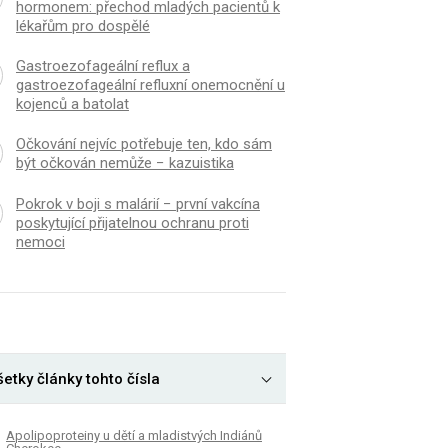
hormonem: přechod mladých pacientů k
lékařům pro dospělé
Gastroezofageální reflux a
gastroezofageální refluxní onemocnění u
kojenců a batolat
Očkování nejvíc potřebuje ten, kdo sám
být očkován nemůže − kazuistika
Pokrok v boji s malárií − první vakcína
poskytující přijatelnou ochranu proti
nemoci
etky články tohto čísla
Apolipoproteiny u dětí a mladistvých Indiánů