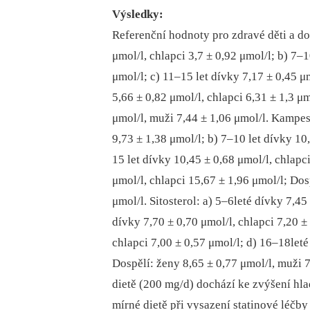
Výsledky:
Referenční hodnoty pro zdravé děti a dos
μmol/l, chlapci 3,7 ± 0,92 μmol/l; b) 7–1
μmol/l; c) 11–15 let dívky 7,17 ± 0,45 μ
5,66 ± 0,82 μmol/l, chlapci 6,31 ± 1,3 μm
μmol/l, muži 7,44 ± 1,06 μmol/l. Kampest
9,73 ± 1,38 μmol/l; b) 7–10 let dívky 10,
15 let dívky 10,45 ± 0,68 μmol/l, chlapc
μmol/l, chlapci 15,67 ± 1,96 μmol/l; Dos
μmol/l. Sitosterol: a) 5–6leté dívky 7,45
dívky 7,70 ± 0,70 μmol/l, chlapci 7,20 ±
chlapci 7,00 ± 0,57 μmol/l; d) 16–18leté
Dospělí: ženy 8,65 ± 0,77 μmol/l, muži 7
dietě (200 mg/d) dochází ke zvýšení hlad
mírné dietě při vysazení statinové léčby