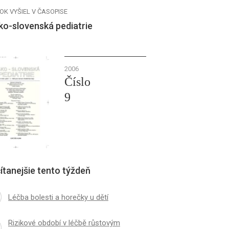
OK VYŠIEL V ČASOPISE
ko-slovenská pediatrie
2006
Číslo
9
ítanejšie tento týždeň
Léčba bolesti a horečky u dětí
Rizikové období v léčbě růstovým