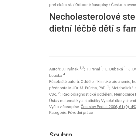
preLekára.sk
/
Odborné časopisy
/
Česko-slovens
Necholesterolové ster
dietní léčbě dětí s fa
1,2
1
1
Autoři: J. Hyánek
; F. Pehal
; L. Dubská
; J. 
4
Loučka
Působiště autorů: Oddělení klinické biochemie,
1
přednosta MUDr. M. Průcha, PhD.
; Metabolická 
2
CSc.
; Radiodiagnostické oddělení, Nemocnice 
Ústav matematiky a statistiky Vysoké školy chem
Vyšlo v časopise:
Čes-slov Pediat 2006; 61 (9): 49
Kategorie: Původní práce
Souhrn