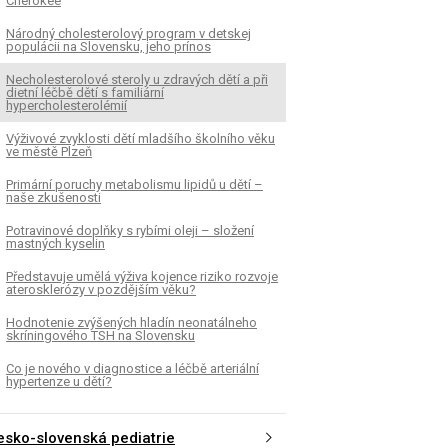
Cherokee
Národný cholesterolový program v detskej
populácii na Slovensku, jeho prínos
Necholesterolové steroly u zdravých dětí a při
dietní léčbě dětí s familiární
hypercholesterolémií
Výživové zvyklosti dětí mladšího školního věku
ve městě Plzeň
Primární poruchy metabolismu lipidů u dětí –
naše zkušenosti
Potravinové doplňky s rybími oleji – složení
mastných kyselin
Představuje umělá výživa kojence riziko rozvoje
aterosklerózy v pozdějším věku?
Hodnotenie zvýšených hladín neonatálneho
skríningového TSH na Slovensku
Co je nového v diagnostice a léčbě arteriální
hypertenze u dětí?
esko-slovenská pediatrie