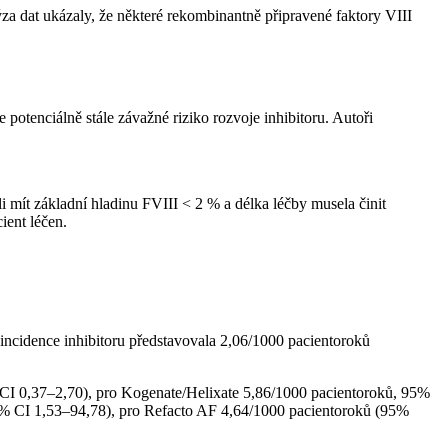
ýza dat ukázaly, že některé rekombinantně připravené faktory VIII
le potenciálně stále závažné riziko rozvoje inhibitoru. Autoři
 mít základní hladinu FVIII < 2 % a délka léčby musela činit
cient léčen.
ncidence inhibitoru představovala 2,06/1000 pacientoroků
 CI 0,37–2,70), pro Kogenate/Helixate 5,86/1000 pacientoroků, 95%
% CI 1,53–94,78), pro Refacto AF 4,64/1000 pacientoroků (95%