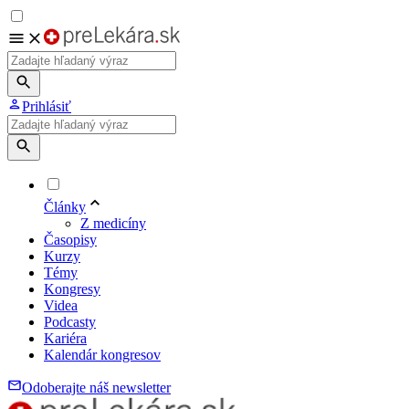
Prihlásiť
Články
Z medicíny
Časopisy
Kurzy
Témy
Kongresy
Videa
Podcasty
Kariéra
Kalendár kongresov
Odoberajte náš newsletter