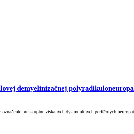
alovej demyelinizačnej polyradikuloneuropa
 označenie pre skupinu získaných dysimunitných periférnych neuropati