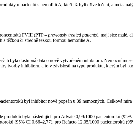
dukty u pacientů s hemofilií A, kteří již byli dříve léčeni, a metaanal
 koncentrátů FVIII (PTP –⁠
previously treated patients
), mají sice malé, a
 s těžkou či středně těžkou formou hemofilie A.
erých byla dostupná data o nově vytvořeném inhibitoru. Nemocní museli
y tvorby inhibitoru, a to v závislosti na typu produktu, kterým byl pa
acientoroků byl inhibitor nově popsán u 39 nemocných. Celková míra i
le produktů byla následující: pro Advate 0,99/1000 pacientoroků (95%
toroků (95% CI 0,66–2,77), pro Refacto 12,05/1000 pacientoroků (95