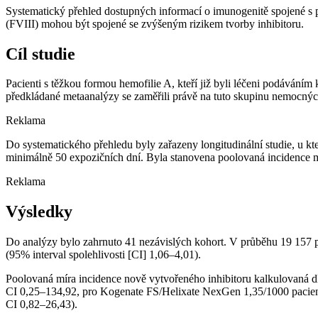
Systematický přehled dostupných informací o imunogenitě spojené s pro
(FVIII) mohou být spojené se zvýšeným rizikem tvorby inhibitoru.
Cíl studie
Pacienti s těžkou formou hemofilie A, kteří již byli léčeni podáváním
předkládané metaanalýzy se zaměřili právě na tuto skupinu nemocných
Reklama
Do systematického přehledu byly zařazeny longitudinální studie, u kt
minimálně 50 expozičních dní. Byla stanovena poolovaná incidence mír
Reklama
Výsledky
Do analýzy bylo zahrnuto 41 nezávislých kohort. V průběhu 19 157 p
(95% interval spolehlivosti [CI] 1,06–4,01).
Poolovaná míra incidence nově vytvořeného inhibitoru kalkulovaná d
CI 0,25–134,92, pro Kogenate FS/Helixate NexGen 1,35/1000 pacien
CI 0,82–26,43).