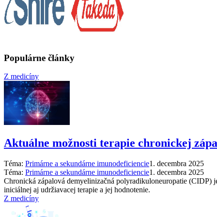
Populárne články
Z medicíny
Aktuálne možnosti terapie chronickej záp
Téma:
Primárne a sekundárne imunodeficiencie
1. decembra 2025
Téma:
Primárne a sekundárne imunodeficiencie
1. decembra 2025
Chronická zápalová demyelinizačná polyradikuloneuropatie (CIDP) je
iniciálnej aj udržiavacej terapie a jej hodnotenie.
Z medicíny