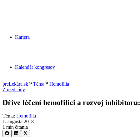
Kariéra
Kalendár kongresov
preLekára.sk
Téma
Hemofília
Z medicíny
Dříve léčení hemofilici a rozvoj inhibitoru
Téma
:
Hemofília
1. augusta 2018
1 min čítania